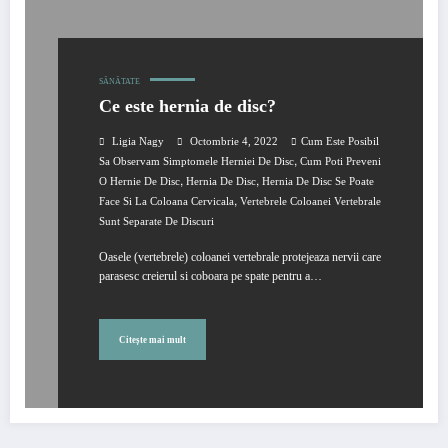
SĂNĂTATE
Ce este hernia de disc?
Ligia Nagy
Octombrie 4, 2022
Cum Este Posibil
,
Sa Observam Simptomele Herniei De Disc
Cum Poti Preveni
,
,
O Hernie De Disc
Hernia De Disc
Hernia De Disc Se Poate
,
Face Si La Coloana Cervicala
Vertebrele Coloanei Vertebrale
Sunt Separate De Discuri
Oasele (vertebrele) coloanei vertebrale protejeaza nervii care
parasesc creierul si coboara pe spate pentru a…
Citește mai mult