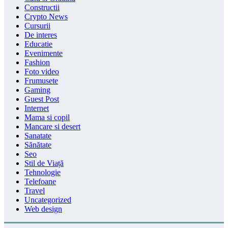
Constructii
Crypto News
Cursurii
De interes
Educatie
Evenimente
Fashion
Foto video
Frumusete
Gaming
Guest Post
Internet
Mama si copil
Mancare si desert
Sanatate
Sănătate
Seo
Stil de Viață
Tehnologie
Telefoane
Travel
Uncategorized
Web design