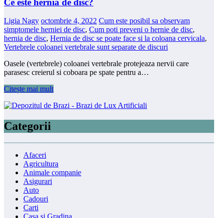
Ce este hernia de disc?
Ligia Nagy
octombrie 4, 2022
Cum este posibil sa observam
simptomele herniei de disc
,
Cum poti preveni o hernie de disc
,
hernia de disc
,
Hernia de disc se poate face si la coloana cervicala
,
Vertebrele coloanei vertebrale sunt separate de discuri
Oasele (vertebrele) coloanei vertebrale protejeaza nervii care
parasesc creierul si coboara pe spate pentru a…
Citește mai mult
Categorii
Afaceri
Agricultura
Animale companie
Asigurari
Auto
Cadouri
Carti
Casa si Gradina