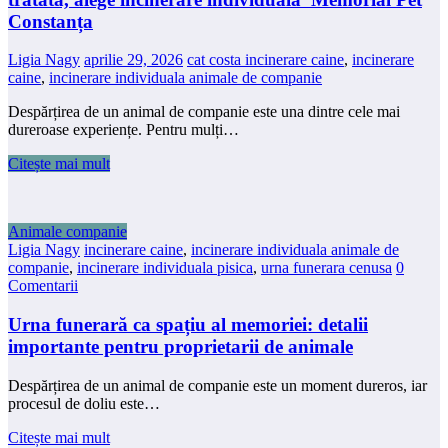
Constanța
Ligia Nagy
aprilie 29, 2026
cat costa incinerare caine
,
incinerare
caine
,
incinerare individuala animale de companie
Despărțirea de un animal de companie este una dintre cele mai
dureroase experiențe. Pentru mulți…
Citește mai mult
Animale companie
Ligia Nagy
incinerare caine
,
incinerare individuala animale de
companie
,
incinerare individuala pisica
,
urna funerara cenusa
0
Comentarii
Urna funerară ca spațiu al memoriei: detalii
importante pentru proprietarii de animale
Despărțirea de un animal de companie este un moment dureros, iar
procesul de doliu este…
Citește mai mult