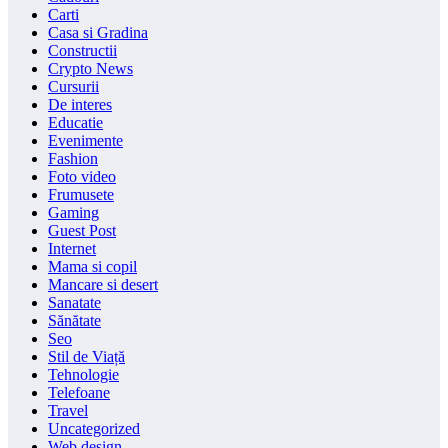
Carti
Casa si Gradina
Constructii
Crypto News
Cursurii
De interes
Educatie
Evenimente
Fashion
Foto video
Frumusete
Gaming
Guest Post
Internet
Mama si copil
Mancare si desert
Sanatate
Sănătate
Seo
Stil de Viață
Tehnologie
Telefoane
Travel
Uncategorized
Web design