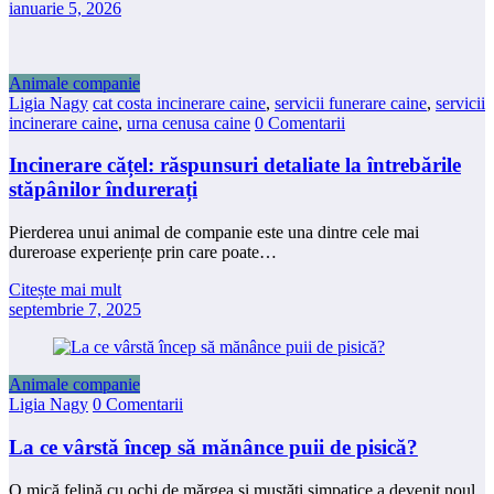
ianuarie 5, 2026
Animale companie
Ligia Nagy
cat costa incinerare caine
,
servicii funerare caine
,
servicii
incinerare caine
,
urna cenusa caine
0 Comentarii
Incinerare cățel: răspunsuri detaliate la întrebările
stăpânilor îndurerați
Pierderea unui animal de companie este una dintre cele mai
dureroase experiențe prin care poate…
Citește mai mult
septembrie 7, 2025
Animale companie
Ligia Nagy
0 Comentarii
La ce vârstă încep să mănânce puii de pisică?
O mică felină cu ochi de mărgea și mustăți simpatice a devenit noul