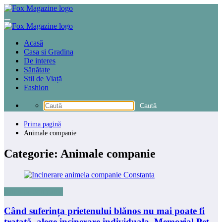
Sari
la
conținut
Acasă
Casa si Gradina
De interes
Sănătate
Stil de Viață
Fashion
Prima pagină
Animale companie
Categorie: Animale companie
Animale companie
Când suferința prietenului blănos nu mai poate fi
tratată, alege incinerare individuala Memorial Pet