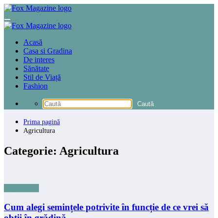
Sari
la
conținut
Acasă
Casa si Gradina
De interes
Sănătate
Stil de Viață
Fashion
Prima pagină
Agricultura
Categorie: Agricultura
Agricultura
Cum alegi semințele potrivite în funcție de ce vrei să
obții în grădină