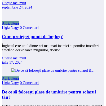
Citește mai mult
septembrie 24, 2024
Agricultura
Ligia Nagy
0 Comentarii
Cum protejezi pomii de îngheț?
Înghețul este unul dintre cei mai mari inamici ai pomilor fructiferi,
afectând dezvoltarea mugurilor, florilor…
Citește mai mult
iulie 17, 2024
Agricultura
Ligia Nagy
0 Comentarii
De ce să folosești plase de umbrire pentru solarul
tău?