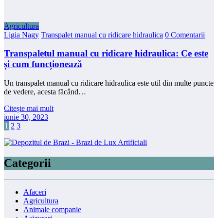
Agricultura
Ligia Nagy
Transpalet manual cu ridicare hidraulica
0 Comentarii
Transpaletul manual cu ridicare hidraulica: Ce este
și cum funcționează
Un transpalet manual cu ridicare hidraulica este util din multe puncte
de vedere, acesta făcând…
Citește mai mult
iunie 30, 2023
Paginație
1
2
3
articole
Categorii
Afaceri
Agricultura
Animale companie