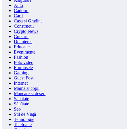
Asigurari
Auto
Cadouri
Carti
Casa si Gradina
Constructii
Crypto News
Cursurii
De interes
Educatie
Evenimente
Fashion
Foto video
Frumusete
Gaming
Guest Post
Internet
Mama si copil
Mancare si desert
Sanatate
Sănătate
Seo
Stil de Viață
Tehnologie
Telefoane