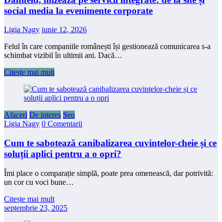
social media la evenimente corporate
Ligia Nagy
iunie 12, 2026
Felul în care companiile românești își gestionează comunicarea s-a
schimbat vizibil în ultimii ani. Dacă…
Citește mai mult
Afaceri
De interes
Seo
Ligia Nagy
0 Comentarii
Cum te sabotează canibalizarea cuvintelor-cheie și ce
soluții aplici pentru a o opri?
Îmi place o comparație simplă, poate prea omenească, dar potrivită:
un cor cu voci bune…
Citește mai mult
septembrie 23, 2025