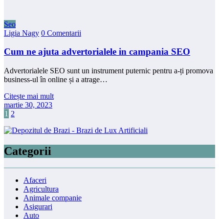
Seo
Ligia Nagy
0 Comentarii
Cum ne ajuta advertorialele in campania SEO
Advertorialele SEO sunt un instrument puternic pentru a-ți promova
business-ul în online și a atrage…
Citește mai mult
martie 30, 2023
Paginație
1
2
articole
Categorii
Afaceri
Agricultura
Animale companie
Asigurari
Auto