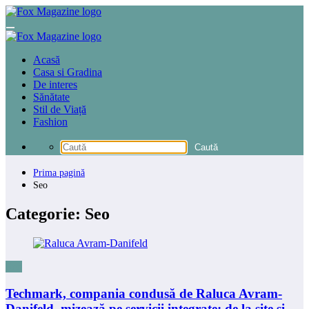
Sari
la
conținut
Acasă
Casa si Gradina
De interes
Sănătate
Stil de Viață
Fashion
Prima pagină
Seo
Categorie: Seo
Seo
Techmark, compania condusă de Raluca Avram-
Danifeld, mizează pe servicii integrate: de la site și