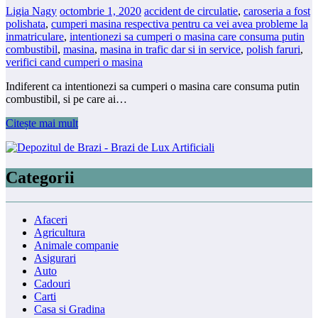
Ligia Nagy
octombrie 1, 2020
accident de circulatie
,
caroseria a fost
polishata
,
cumperi masina respectiva pentru ca vei avea probleme la
inmatriculare
,
intentionezi sa cumperi o masina care consuma putin
combustibil
,
masina
,
masina in trafic dar si in service
,
polish faruri
,
verifici cand cumperi o masina
Indiferent ca intentionezi sa cumperi o masina care consuma putin
combustibil, si pe care ai…
Citește mai mult
Categorii
Afaceri
Agricultura
Animale companie
Asigurari
Auto
Cadouri
Carti
Casa si Gradina