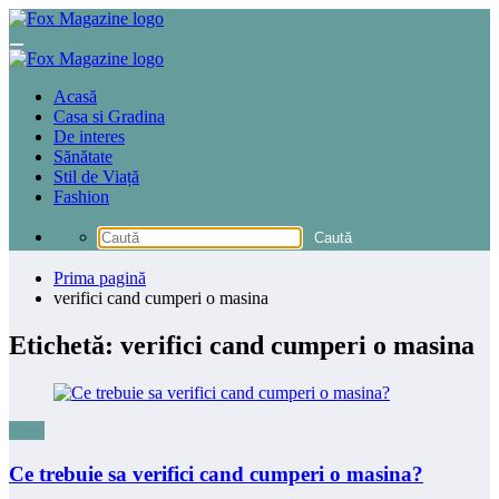
Sari
la
conținut
Acasă
Casa si Gradina
De interes
Sănătate
Stil de Viață
Fashion
Prima pagină
verifici cand cumperi o masina
Etichetă: verifici cand cumperi o masina
Auto
Ce trebuie sa verifici cand cumperi o masina?