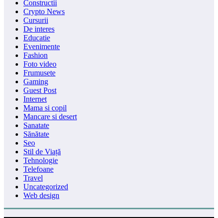
Constructii
Crypto News
Cursurii
De interes
Educatie
Evenimente
Fashion
Foto video
Frumusete
Gaming
Guest Post
Internet
Mama si copil
Mancare si desert
Sanatate
Sănătate
Seo
Stil de Viață
Tehnologie
Telefoane
Travel
Uncategorized
Web design