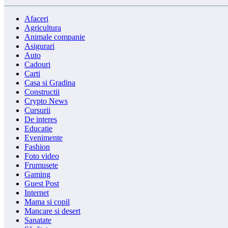
Afaceri
Agricultura
Animale companie
Asigurari
Auto
Cadouri
Carti
Casa si Gradina
Constructii
Crypto News
Cursurii
De interes
Educatie
Evenimente
Fashion
Foto video
Frumusete
Gaming
Guest Post
Internet
Mama si copil
Mancare si desert
Sanatate