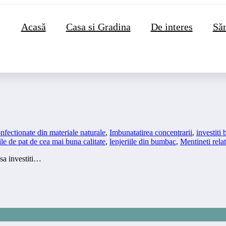
Acasă
Casa si Gradina
De interes
Săn
 calitate
nfectionate din materiale naturale
,
Imbunatatirea concentrarii
,
investiti 
ile de pat de cea mai buna calitate
,
lenjeriile din bumbac
,
Mentineti rela
 sa investiti…