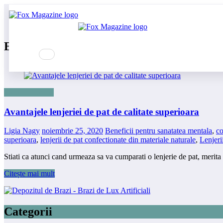
Sari
Prima pagină
la
Lenjeriile de pat de cea mai buna calitate
conținut
Etichetă: Lenjeriile de pat de cea mai buna
Casa si Gradina
Avantajele lenjeriei de pat de calitate superioara
Ligia Nagy
noiembrie 25, 2020
Beneficii pentru sanatatea mentala
,
co
superioara
,
lenjerii de pat confectionate din materiale naturale
,
Lenjeri
Stiati ca atunci cand urmeaza sa va cumparati o lenjerie de pat, merita
Citește mai mult
Categorii