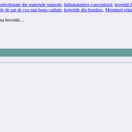
nfectionate din materiale naturale
,
Imbunatatirea concentrarii
,
investiti 
ile de pat de cea mai buna calitate
,
lenjeriile din bumbac
,
Mentineti rela
 sa investiti…