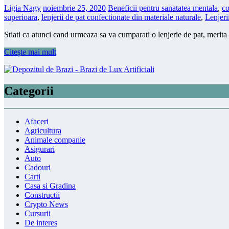
Ligia Nagy
noiembrie 25, 2020
Beneficii pentru sanatatea mentala
,
co
superioara
,
lenjerii de pat confectionate din materiale naturale
,
Lenjeri
Stiati ca atunci cand urmeaza sa va cumparati o lenjerie de pat, merita
Citește mai mult
Categorii
Afaceri
Agricultura
Animale companie
Asigurari
Auto
Cadouri
Carti
Casa si Gradina
Constructii
Crypto News
Cursurii
De interes