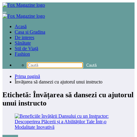
Sari
la
conținut
Acasă
Casa si Gradina
De interes
Sănătate
Stil de Viață
Fashion
Prima pagină
Învățarea să dansezi cu ajutorul unui instructo
Etichetă: Învățarea să dansezi cu ajutorul
unui instructo