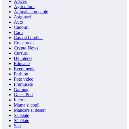
Afaceri
Agricultura
Animale companie
Asigurari
Auto
Cadouri
Carti
Casa si Gradina
Constructii
Crypto News
Cursurii
De interes
Educatie
Evenimente
Fashion
Foto video
Frumusete
Gaming
Guest Post
Internet
Mama si copil
Mancare si desert
Sanatate
Sănătate
Seo