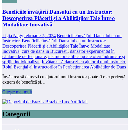
Cursurii
Beneficiile învățării Dansului cu un Instructor:
Descoperirea Plăcerii și a Abilităților Tale Într-o
Modalitate Inovativă
Ligia Nagy
februarie 7, 2024
Beneficiile învățării Dansului cu un
Instructor
,
Beneficiile învățării Dansului cu un Instructor:
Descoperirea Plăcerii și a Abilităților Tale Într-o Modalitate
Inovativă
,
curs de dans in Bucuresti
,
dansator experimentat în
căutare de perfecționare
,
instructor calificat poate oferi îndrumare și
sprijin individualizat
,
Învățarea să dansezi cu ajutorul unui instructo
,
Rolul Esențial al Instructorilor în Perfecționarea Abilităților de Dans
Învățarea să dansezi cu ajutorul unui instructor poate fi o experiență
extrem de benefică și…
Citește mai mult
Categorii