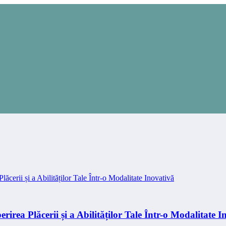
erirea Plăcerii și a Abilităților Tale Într-o Modalitate 