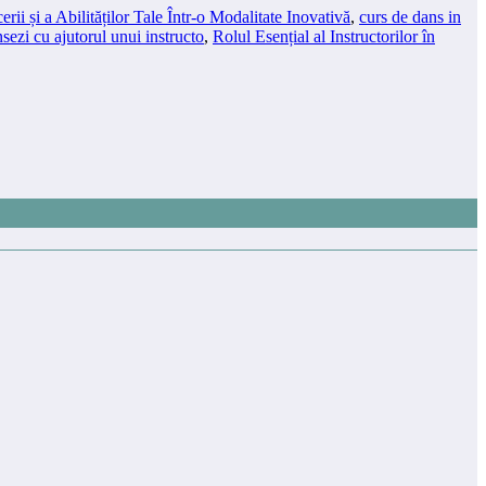
rii și a Abilităților Tale Într-o Modalitate Inovativă
,
curs de dans in
sezi cu ajutorul unui instructo
,
Rolul Esențial al Instructorilor în