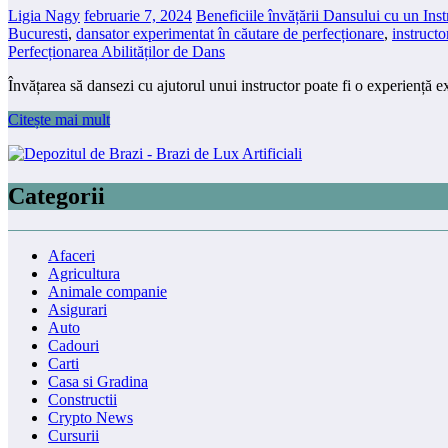
Ligia Nagy
februarie 7, 2024
Beneficiile învățării Dansului cu un Inst
Bucuresti
,
dansator experimentat în căutare de perfecționare
,
instructo
Perfecționarea Abilităților de Dans
Învățarea să dansezi cu ajutorul unui instructor poate fi o experiență
Citește mai mult
Categorii
Afaceri
Agricultura
Animale companie
Asigurari
Auto
Cadouri
Carti
Casa si Gradina
Constructii
Crypto News
Cursurii