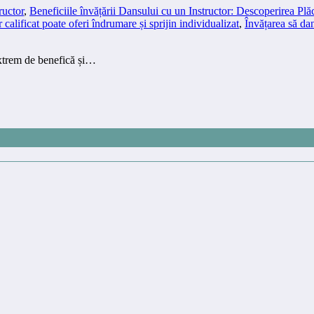
ructor
,
Beneficiile învățării Dansului cu un Instructor: Descoperirea Plăce
r calificat poate oferi îndrumare și sprijin individualizat
,
Învățarea să dan
 extrem de benefică și…