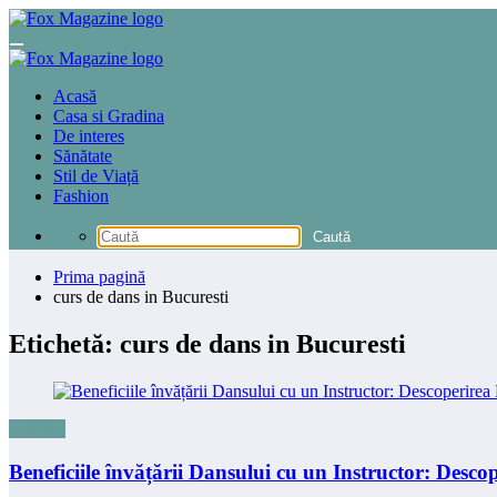
Sari
la
conținut
Acasă
Casa si Gradina
De interes
Sănătate
Stil de Viață
Fashion
Prima pagină
curs de dans in Bucuresti
Etichetă: curs de dans in Bucuresti
Cursurii
Beneficiile învățării Dansului cu un Instructor: Descop