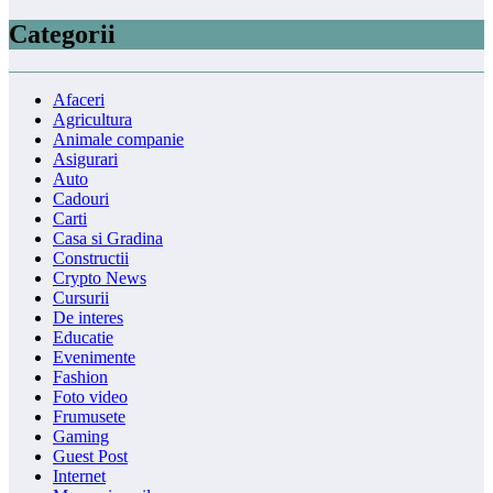
Categorii
Afaceri
Agricultura
Animale companie
Asigurari
Auto
Cadouri
Carti
Casa si Gradina
Constructii
Crypto News
Cursurii
De interes
Educatie
Evenimente
Fashion
Foto video
Frumusete
Gaming
Guest Post
Internet