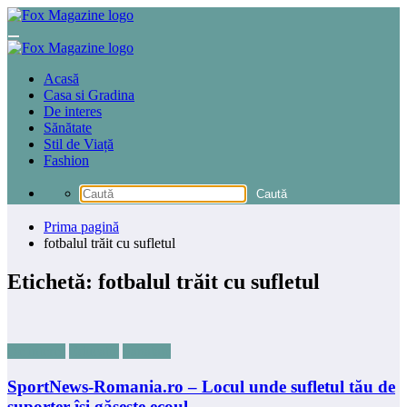
Sari
la
conținut
Acasă
Casa si Gradina
De interes
Sănătate
Stil de Viață
Fashion
Prima pagină
fotbalul trăit cu sufletul
Etichetă: fotbalul trăit cu sufletul
De interes
Educatie
Sanatate
SportNews-Romania.ro – Locul unde sufletul tău de
suporter își găsește ecoul