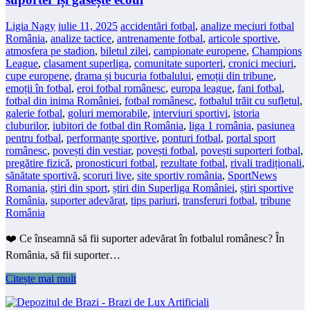
Ligia Nagy
iulie 11, 2025
accidentări fotbal
,
analize meciuri fotbal
România
,
analize tactice
,
antrenamente fotbal
,
articole sportive
,
atmosfera pe stadion
,
biletul zilei
,
campionate europene
,
Champions
League
,
clasament superliga
,
comunitate suporteri
,
cronici meciuri
,
cupe europene
,
drama și bucuria fotbalului
,
emoții din tribune
,
emoții în fotbal
,
eroi fotbal românesc
,
europa league
,
fani fotbal
,
fotbal din inima României
,
fotbal românesc
,
fotbalul trăit cu sufletul
,
galerie fotbal
,
goluri memorabile
,
interviuri sportivi
,
istoria
cluburilor
,
iubitori de fotbal din România
,
liga 1 românia
,
pasiunea
pentru fotbal
,
performanțe sportive
,
ponturi fotbal
,
portal sport
românesc
,
povești din vestiar
,
povești fotbal
,
povești suporteri fotbal
,
pregătire fizică
,
pronosticuri fotbal
,
rezultate fotbal
,
rivali tradiționali
,
sănătate sportivă
,
scoruri live
,
site sportiv românia
,
SportNews
Romania
,
știri din sport
,
știri din Superliga României
,
știri sportive
România
,
suporter adevărat
,
tips pariuri
,
transferuri fotbal
,
tribune
România
❤️ Ce înseamnă să fii suporter adevărat în fotbalul românesc? În
România, să fii suporter…
Citește mai mult