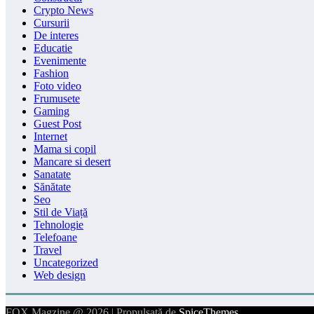
Crypto News
Cursurii
De interes
Educatie
Evenimente
Fashion
Foto video
Frumusete
Gaming
Guest Post
Internet
Mama si copil
Mancare si desert
Sanatate
Sănătate
Seo
Stil de Viață
Tehnologie
Telefoane
Travel
Uncategorized
Web design
FOX Magzine @ 2026 | Propulsată de
SpiceThemes