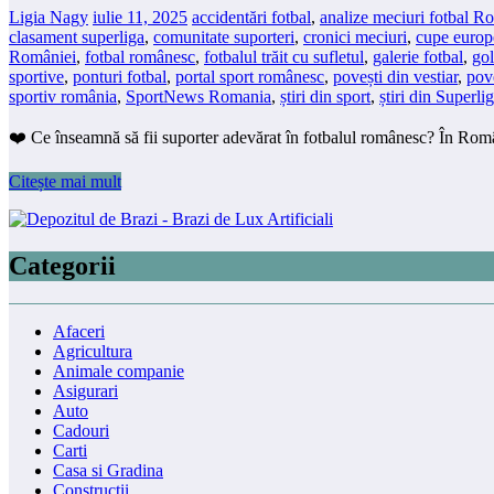
Ligia Nagy
iulie 11, 2025
accidentări fotbal
,
analize meciuri fotbal R
clasament superliga
,
comunitate suporteri
,
cronici meciuri
,
cupe europ
României
,
fotbal românesc
,
fotbalul trăit cu sufletul
,
galerie fotbal
,
go
sportive
,
ponturi fotbal
,
portal sport românesc
,
povești din vestiar
,
pove
sportiv românia
,
SportNews Romania
,
știri din sport
,
știri din Superl
❤️ Ce înseamnă să fii suporter adevărat în fotbalul românesc? În Româ
Citește mai mult
Categorii
Afaceri
Agricultura
Animale companie
Asigurari
Auto
Cadouri
Carti
Casa si Gradina
Constructii