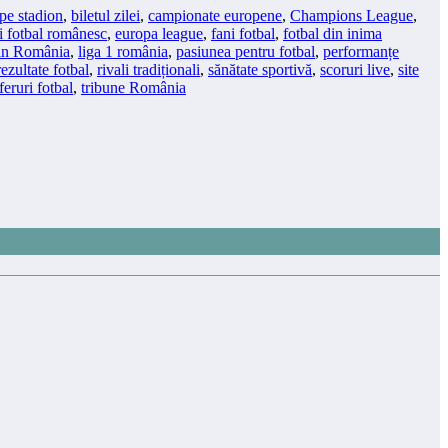
pe stadion
,
biletul zilei
,
campionate europene
,
Champions League
,
i fotbal românesc
,
europa league
,
fani fotbal
,
fotbal din inima
 din România
,
liga 1 românia
,
pasiunea pentru fotbal
,
performanțe
rezultate fotbal
,
rivali tradiționali
,
sănătate sportivă
,
scoruri live
,
site
feruri fotbal
,
tribune România