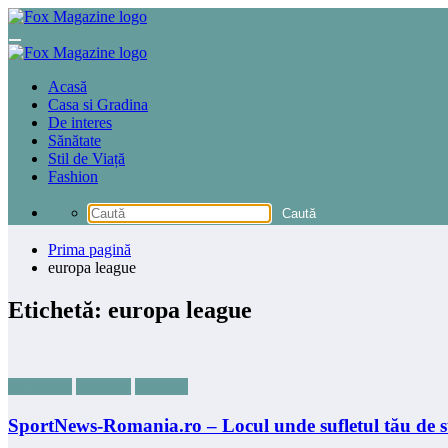
Sari
la
conținut
Acasă
Casa si Gradina
De interes
Sănătate
Stil de Viață
Fashion
Prima pagină
europa league
Etichetă: europa league
De interes
Educatie
Sanatate
SportNews-Romania.ro – Locul unde sufletul tău de su