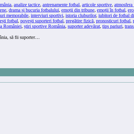
omânia
,
analize tactice
,
antrenamente fotbal
,
articole sportive
,
atmosfera 
ene
,
drama și bucuria fotbalului
,
emoții din tribune
,
emoții în fotbal
,
ero
luri memorabile
,
interviuri sportivi
,
istoria cluburilor
,
iubitori de fotbal
ști fotbal
,
povești suporteri fotbal
,
pregătire fizică
,
pronosticuri fotbal
,
iga României
,
știri sportive România
,
suporter adevărat
,
tips pariuri
,
trans
nia, să fii suporter…