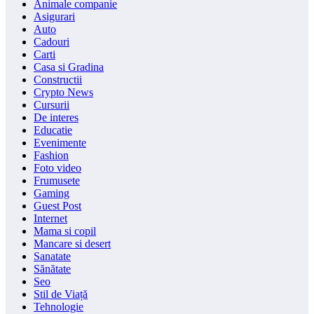
Animale companie
Asigurari
Auto
Cadouri
Carti
Casa si Gradina
Constructii
Crypto News
Cursurii
De interes
Educatie
Evenimente
Fashion
Foto video
Frumusete
Gaming
Guest Post
Internet
Mama si copil
Mancare si desert
Sanatate
Sănătate
Seo
Stil de Viață
Tehnologie