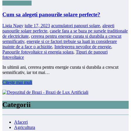
Casa si Gradina
Cum sa alegeti panourile solare perfecte?
Ligia Nagy
iulie 17, 2023
acumulatori panouri solare
,
alegeti
panourile solare perfecte
,
casele fara a se baza pe sursele traditionale
de electricitate
,
cererea pentru energie curata si durabila a crescut
semnificativ
,
energie si ce factori trebuie sa luati in considerare
inainte de a face o achizitie
,
Intelegerea nevoilor de energie
,
Panourile fotovoltaice si energia solara
,
Tipuri de panouri
fotovoltaice
In ultimii ani, cererea pentru energie curata si durabila a crescut
semnificativ, iar tot mai…
Citește mai mult
Categorii
Afaceri
Agricultura