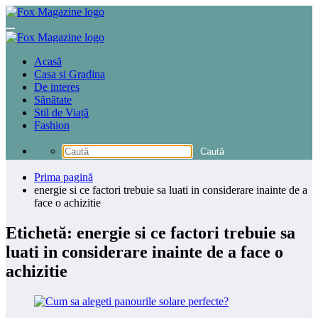
Sari
la
conținut
Acasă
Casa si Gradina
De interes
Sănătate
Stil de Viață
Fashion
Prima pagină
energie si ce factori trebuie sa luati in considerare inainte de a
face o achizitie
Etichetă: energie si ce factori trebuie sa
luati in considerare inainte de a face o
achizitie