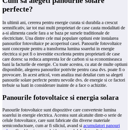
Cum sa alegeti panourile solare
perfecte?
In ultimii ani, cererea pentru energie curata si durabila a crescut
semnificativ, iar tot mai multi proprietari de case cauta modalitati de
a-si alimenta casele fara a se baza pe sursele traditionale de
electricitate. Una dintre cele mai populare optiuni este instalarea
panourilor fotovoltaice pe acoperisul casei. Panourile fotovoltaice
sunt concepute pentru a transforma lumina soarelui in energie
electrica si pot fi o investitie excelenta pentru proprietarii de case
care doresc sa reduca amprenta lor de carbon si sa economiseasca
bani la facturile de energie. Cu toate acestea, cu atat de multe optiuni
disponibile, alegerea panourilor potrivite pentru casa dvs. poate fi o
provocare. In acest articol, vom analiza mai detaliat cum sa alegeti
panourile solare perfecte pentru nevoile dvs. de energie si ce factori
trebuie sa luati in considerare inainte de a face o achizitie.
Panourile fotovoltaice si energia solara
Panourile fotovoltaice sunt dispozitive care converteste lumina
soarelui in energie electrica. Acestea sunt alcatuite dintr-o serie de
celule fotovoltaice, care sunt fabricate din diverse materiale
semiconductoare, cum ar fi siliciul, avand si
acumulatori panouri