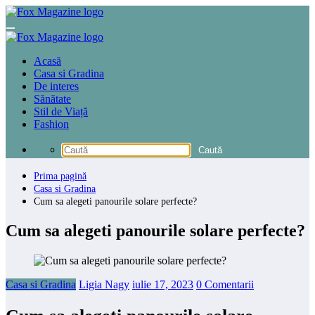
Sari
la
conținut
Acasă
Casa si Gradina
De interes
Sănătate
Stil de Viață
Fashion
Prima pagină
Casa si Gradina
Cum sa alegeti panourile solare perfecte?
Cum sa alegeti panourile solare perfecte?
Casa si Gradina
Ligia Nagy
iulie 17, 2023
0 Comentarii