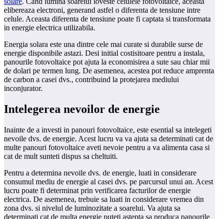
solare
. Cand lumina soarelui loveste celulele fotovoltaice, aceasta
elibereaza electroni, generand astfel o diferenta de tensiune intre
celule. Aceasta diferenta de tensiune poate fi captata si transformata
in energie electrica utilizabila.
Energia solara este una dintre cele mai curate si durabile surse de
energie disponibile astazi. Desi initial costisitoare pentru a instala,
panourile fotovoltaice pot ajuta la economisirea a sute sau chiar mii
de dolari pe termen lung. De asemenea, acestea pot reduce amprenta
de carbon a casei dvs., contribuind la protejarea mediului
inconjurator.
Intelegerea nevoilor de energie
Inainte de a investi in panouri fotovoltaice, este esential sa intelegeti
nevoile dvs. de energie. Acest lucru va va ajuta sa determinati cat de
multe panouri fotovoltaice aveti nevoie pentru a va alimenta casa si
cat de mult sunteti dispus sa cheltuiti.
Pentru a determina nevoile dvs. de energie, luati in considerare
consumul mediu de energie al casei dvs. pe parcursul unui an. Acest
lucru poate fi determinat prin verificarea facturilor de energie
electrica. De asemenea, trebuie sa luati in considerare vremea din
zona dvs. si nivelul de luminozitate a soarelui. Va ajuta sa
determinati cat de multa energie puteti astepta sa produca panourile