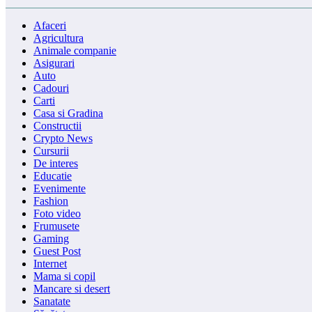
Afaceri
Agricultura
Animale companie
Asigurari
Auto
Cadouri
Carti
Casa si Gradina
Constructii
Crypto News
Cursurii
De interes
Educatie
Evenimente
Fashion
Foto video
Frumusete
Gaming
Guest Post
Internet
Mama si copil
Mancare si desert
Sanatate