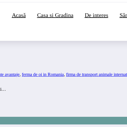
Acasă
Casa si Gradina
De interes
Săn
te avantaje
,
ferma de oi in Romania
,
firma de transport animale interna
ati…