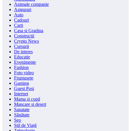
Animale companie
Asigurari
Auto
Cadouri
Carti
Casa si Gradina
Constructii
Crypto News
Cursurii
De interes
Educatie
Evenimente
Fashion
Foto video
Frumusete
Gaming
Guest Post
Internet
Mama si copil
Mancare si desert
Sanatate
Sănătate
Seo
Stil de Viață
Tehnologie