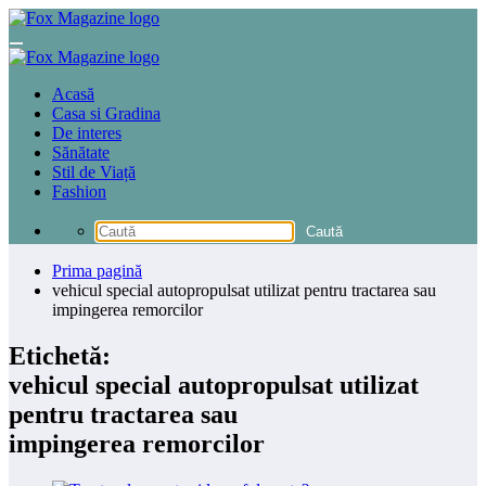
Sari
la
conținut
Acasă
Casa si Gradina
De interes
Sănătate
Stil de Viață
Fashion
Prima pagină
vehicul special autopropulsat utilizat pentru tractarea sau
impingerea remorcilor
Etichetă:
vehicul special autopropulsat utilizat
pentru tractarea sau
impingerea remorcilor