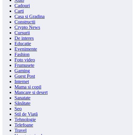
Auto
Cadouri
Carti
Casa si Gradina
Constructii
Crypto News
Cursurii
De interes
Educatie
Evenimente
Fashion
Foto video
Frumusete
Gaming
Guest Post
Internet
Mama si copil
Mancare si desert
Sanatate
Sănătate
Seo
Stil de Viață
Tehnologie
Telefoane
Travel