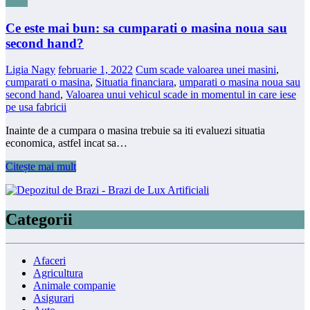
Auto
Ce este mai bun: sa cumparati o masina noua sau
second hand?
Ligia Nagy
februarie 1, 2022
Cum scade valoarea unei masini
,
cumparati o masina
,
Situatia financiara
,
umparati o masina noua sau
second hand
,
Valoarea unui vehicul scade in momentul in care iese
pe usa fabricii
Inainte de a cumpara o masina trebuie sa iti evaluezi situatia
economica, astfel incat sa…
Citește mai mult
Categorii
Afaceri
Agricultura
Animale companie
Asigurari