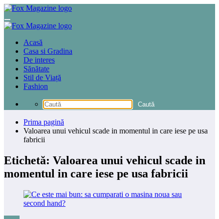
Sari
la
conținut
Acasă
Casa si Gradina
De interes
Sănătate
Stil de Viață
Fashion
Prima pagină
Valoarea unui vehicul scade in momentul in care iese pe usa
fabricii
Etichetă: Valoarea unui vehicul scade in
momentul in care iese pe usa fabricii