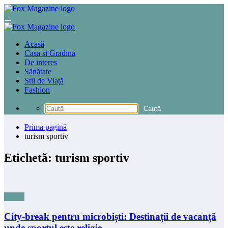
Sari
la
conținut
Acasă
Casa si Gradina
De interes
Sănătate
Stil de Viață
Fashion
Prima pagină
turism sportiv
Etichetă: turism sportiv
Travel
City-break pentru microbiști: Destinații de vacanță
unde sportul este religie