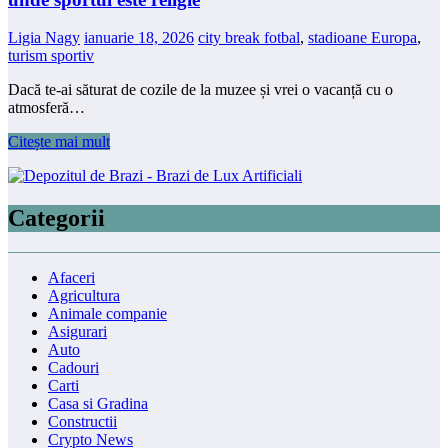
Ligia Nagy
ianuarie 18, 2026
city break fotbal
,
stadioane Europa
,
turism sportiv
Dacă te-ai săturat de cozile de la muzee și vrei o vacanță cu o
atmosferă…
Citește mai mult
Categorii
Afaceri
Agricultura
Animale companie
Asigurari
Auto
Cadouri
Carti
Casa si Gradina
Constructii
Crypto News