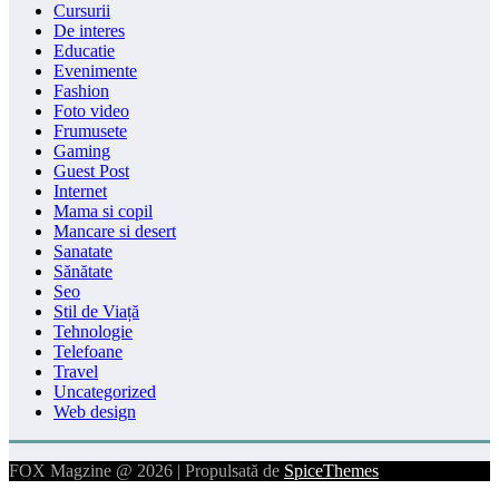
Cursurii
De interes
Educatie
Evenimente
Fashion
Foto video
Frumusete
Gaming
Guest Post
Internet
Mama si copil
Mancare si desert
Sanatate
Sănătate
Seo
Stil de Viață
Tehnologie
Telefoane
Travel
Uncategorized
Web design
FOX Magzine @ 2026 | Propulsată de
SpiceThemes