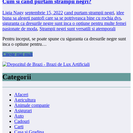
Cum si cand purtam strampii negri?
Ligia Nagy
septembrie 15, 2022
cand purtam strampii negri
,
idee
buna sa alegeti pantofi care sa se potriveasca bine cu rochia dvs
,
siguranta ca dresurile negre sunt inca o optiune pentru multe femei
pasionate de moda
,
Strampii negri sunt versatili si atemporali
Pentru inceput, se poate spune cu siguranta ca dresurile negre sunt
inca o optiune pentru…
Citește mai mult
Categorii
Afaceri
Agricultura
Animale companie
Asigurari
Auto
Cadouri
Carti
Casa si Gradina