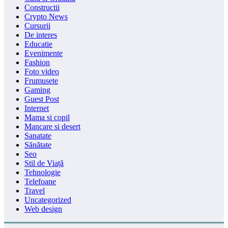
Constructii
Crypto News
Cursurii
De interes
Educatie
Evenimente
Fashion
Foto video
Frumusete
Gaming
Guest Post
Internet
Mama si copil
Mancare si desert
Sanatate
Sănătate
Seo
Stil de Viață
Tehnologie
Telefoane
Travel
Uncategorized
Web design