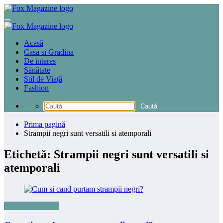
Sari
la
conținut
Acasă
Casa si Gradina
De interes
Sănătate
Stil de Viață
Fashion
Prima pagină
Strampii negri sunt versatili si atemporali
Etichetă: Strampii negri sunt versatili si
atemporali
Mancare si desert