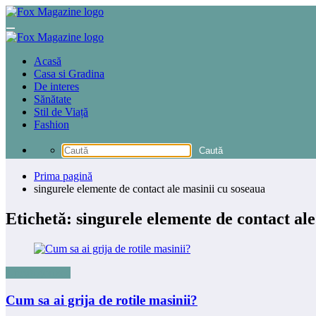
Sari
la
conținut
Acasă
Casa si Gradina
De interes
Sănătate
Stil de Viață
Fashion
Prima pagină
singurele elemente de contact ale masinii cu soseaua
Etichetă: singurele elemente de contact ale
Uncategorized
Cum sa ai grija de rotile masinii?