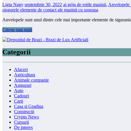
Ligia Nagy
septembrie 30, 2022
ai grija de rotile masinii
,
Anvelopele s
singurele elemente de contact ale masinii cu soseaua
Anvelopele sunt unul dintre cele mai importante elemente de sigurant
Citește mai mult
Categorii
Afaceri
Agricultura
Animale companie
Asigurari
Auto
Cadouri
Carti
Casa si Gradina
Constructii
Crypto News
Cursurii
De interes