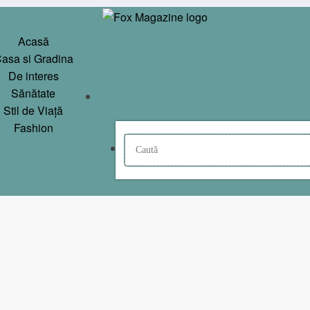
Acasă
asa si Gradina
De interes
Sănătate
Stil de Viață
Fashion