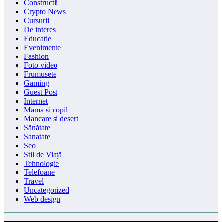
Constructii
Crypto News
Cursurii
De interes
Educatie
Evenimente
Fashion
Foto video
Frumusete
Gaming
Guest Post
Internet
Mama si copil
Mancare si desert
Sănătate
Sanatate
Seo
Stil de Viață
Tehnologie
Telefoane
Travel
Uncategorized
Web design