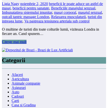
Ligia Nagy
noiembrie 2, 2020
beneficii le poate aduce un astfel de
masaj
,
beneficii pentru sanatate
,
Beneficiile masajului senzual
,
Imbunatatirea sistemului imunitar
,
masaj corporal
,
masajul senzual
,
outcall tantric massage London
,
Relaxarea musculaturii
,
turisti din
intreaga lume
,
Va pastreaza tensiunea arteriala sub control
O multime de turisti din toate colturile lumii, viziteaza Londra in
fiecare an. Cand spunem…
Citește mai mult
Categorii
Afaceri
Agricultura
Animale companie
Asigurari
Auto
Cadouri
Carti
Casa si Gradina