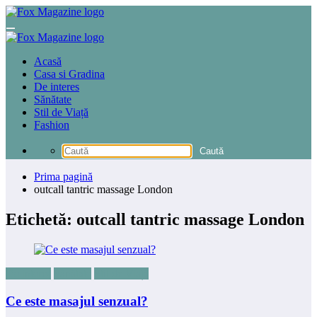
Sari
la
conținut
Acasă
Casa si Gradina
De interes
Sănătate
Stil de Viață
Fashion
Prima pagină
outcall tantric massage London
Etichetă: outcall tantric massage London
De interes
Sănătate
Stil de Viață
Ce este masajul senzual?