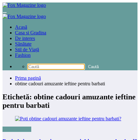
Sari
la
conținut
Acasă
Casa si Gradina
De interes
Sănătate
Stil de Viață
Fashion
Prima pagină
obtine cadouri amuzante ieftine pentru barbati
Etichetă: obtine cadouri amuzante ieftine
pentru barbati
Uncategorized