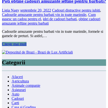
Poti obtine cadouri amuzante ieftine pentru barbati?
Ligia Nagy
septembrie 20, 2022
Cadouri distractive pentru iubiti
,
Cadourile amuzante pentru barbati vin in toate marimile
,
Cum
gasesc un cadou pentru el
,
idei de cadouri barbati
,
obtine cadouri
amuzante ieftine pentru barbati
Cadourile amuzante pentru barbati vin in toate marimile, formele si
gamele de preturi. Si astfel,…
Citește mai mult
Categorii
Afaceri
Agricultura
Animale companie
Asigurari
Auto
Cadouri
Carti
Casa si Gradina