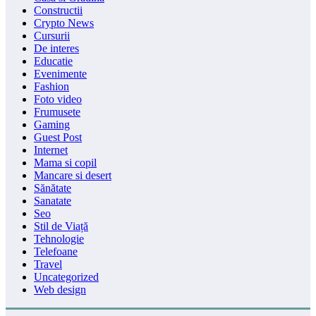
Constructii
Crypto News
Cursurii
De interes
Educatie
Evenimente
Fashion
Foto video
Frumusete
Gaming
Guest Post
Internet
Mama si copil
Mancare si desert
Sănătate
Sanatate
Seo
Stil de Viață
Tehnologie
Telefoane
Travel
Uncategorized
Web design