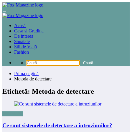
Sari
la
conținut
Acasă
Casa si Gradina
De interes
Sănătate
Stil de Viață
Fashion
Prima pagină
Metoda de detectare
Etichetă: Metoda de detectare
Tehnologie
Ce sunt sistemele de detectare a intruziunilor?