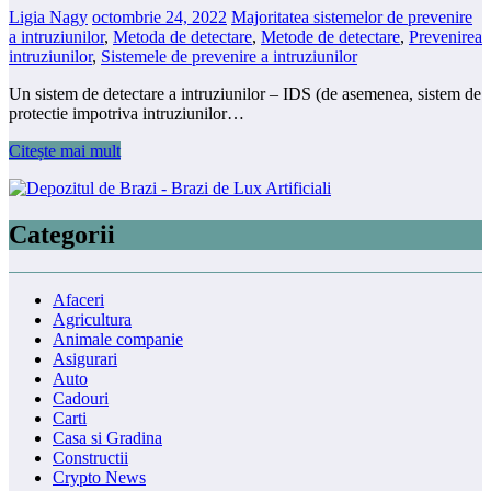
Ligia Nagy
octombrie 24, 2022
Majoritatea sistemelor de prevenire
a intruziunilor
,
Metoda de detectare
,
Metode de detectare
,
Prevenirea
intruziunilor
,
Sistemele de prevenire a intruziunilor
Un sistem de detectare a intruziunilor – IDS (de asemenea, sistem de
protectie impotriva intruziunilor…
Citește mai mult
Categorii
Afaceri
Agricultura
Animale companie
Asigurari
Auto
Cadouri
Carti
Casa si Gradina
Constructii
Crypto News