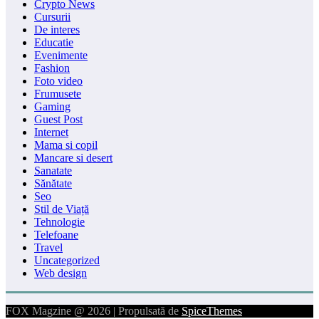
Crypto News
Cursurii
De interes
Educatie
Evenimente
Fashion
Foto video
Frumusete
Gaming
Guest Post
Internet
Mama si copil
Mancare si desert
Sanatate
Sănătate
Seo
Stil de Viață
Tehnologie
Telefoane
Travel
Uncategorized
Web design
FOX Magzine @ 2026 | Propulsată de
SpiceThemes