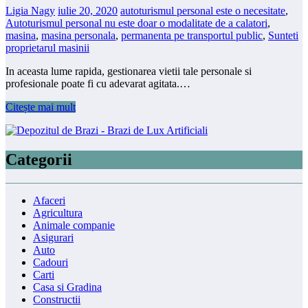
Ligia Nagy
iulie 20, 2020
autoturismul personal este o necesitate
,
Autoturismul personal nu este doar o modalitate de a calatori
,
masina
,
masina personala
,
permanenta pe transportul public
,
Sunteti
proprietarul masinii
In aceasta lume rapida, gestionarea vietii tale personale si
profesionale poate fi cu adevarat agitata.…
Citește mai mult
Categorii
Afaceri
Agricultura
Animale companie
Asigurari
Auto
Cadouri
Carti
Casa si Gradina
Constructii