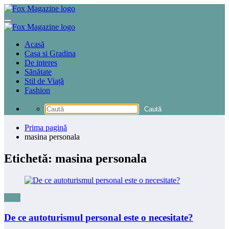
Sari
la
conținut
Acasă
Casa si Gradina
De interes
Sănătate
Stil de Viață
Fashion
Prima pagină
masina personala
Etichetă: masina personala
Auto
De ce autoturismul personal este o necesitate?