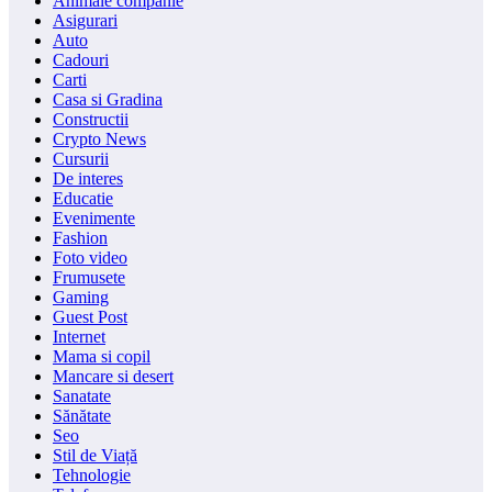
Animale companie
Asigurari
Auto
Cadouri
Carti
Casa si Gradina
Constructii
Crypto News
Cursurii
De interes
Educatie
Evenimente
Fashion
Foto video
Frumusete
Gaming
Guest Post
Internet
Mama si copil
Mancare si desert
Sanatate
Sănătate
Seo
Stil de Viață
Tehnologie