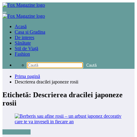
Sari
la
conținut
Acasă
Casa si Gradina
De interes
Sănătate
Stil de Viață
Fashion
Prima pagină
Descrierea dracilei japoneze rosii
Etichetă: Descrierea dracilei japoneze
rosii
Uncategorized