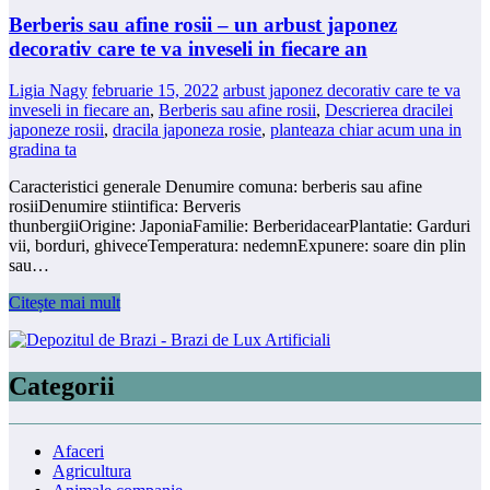
Berberis sau afine rosii – un arbust japonez
decorativ care te va inveseli in fiecare an
Ligia Nagy
februarie 15, 2022
arbust japonez decorativ care te va
inveseli in fiecare an
,
Berberis sau afine rosii
,
Descrierea dracilei
japoneze rosii
,
dracila japoneza rosie
,
planteaza chiar acum una in
gradina ta
Caracteristici generale Denumire comuna: berberis sau afine
rosiiDenumire stiintifica: Berveris
thunbergiiOrigine: JaponiaFamilie: BerberidacearPlantatie: Garduri
vii, borduri, ghiveceTemperatura: nedemnExpunere: soare din plin
sau…
Citește mai mult
Categorii
Afaceri
Agricultura