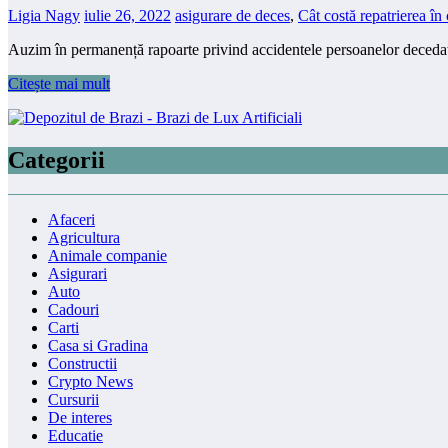
Ligia Nagy
iulie 26, 2022
asigurare de deces
,
Cât costă repatrierea în
Auzim în permanență rapoarte privind accidentele persoanelor decedate
Citește mai mult
Categorii
Afaceri
Agricultura
Animale companie
Asigurari
Auto
Cadouri
Carti
Casa si Gradina
Constructii
Crypto News
Cursurii
De interes
Educatie