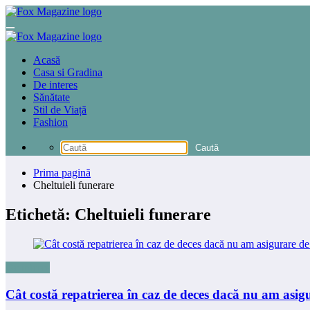
Sari
la
conținut
Acasă
Casa si Gradina
De interes
Sănătate
Stil de Viață
Fashion
Prima pagină
Cheltuieli funerare
Etichetă: Cheltuieli funerare
De interes
Cât costă repatrierea în caz de deces dacă nu am asig