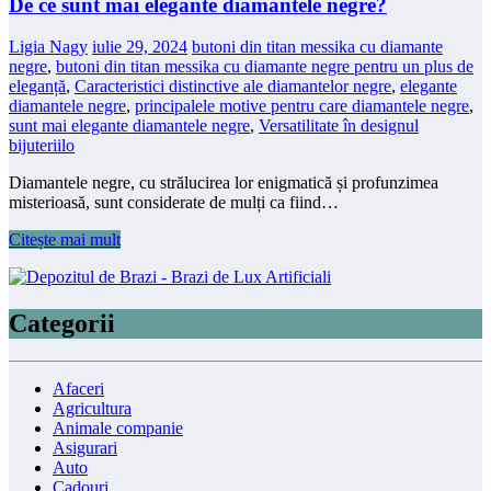
De ce sunt mai elegante diamantele negre?
Ligia Nagy
iulie 29, 2024
butoni din titan messika cu diamante
negre
,
butoni din titan messika cu diamante negre pentru un plus de
eleganță
,
Caracteristici distinctive ale diamantelor negre
,
elegante
diamantele negre
,
principalele motive pentru care diamantele negre
,
sunt mai elegante diamantele negre
,
Versatilitate în designul
bijuteriilo
Diamantele negre, cu strălucirea lor enigmatică și profunzimea
misterioasă, sunt considerate de mulți ca fiind…
Citește mai mult
Categorii
Afaceri
Agricultura
Animale companie
Asigurari
Auto
Cadouri