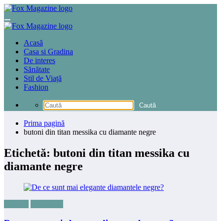
Sari
la
conținut
Acasă
Casa si Gradina
De interes
Sănătate
Stil de Viață
Fashion
Prima pagină
butoni din titan messika cu diamante negre
Etichetă: butoni din titan messika cu
diamante negre
Fashion
Frumusete