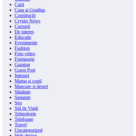
Carti
Casa si Gradina
Constructii
Crypto News
Cursurii
De interes
Educatie
Evenimente
Fashion
Foto video
Frumusete
Gaming
Guest Post
Internet
Mama si copil
Mancare si desert
Sănătate
Sanatate
Seo
Stil de Viață
Tehnologie
Telefoane
Travel
Uncategorized
Web design