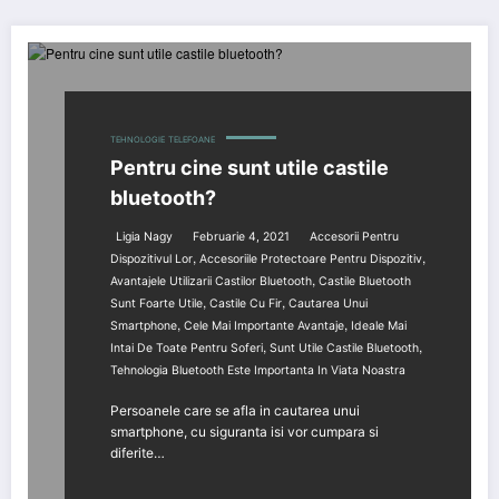
TEHNOLOGIE
TELEFOANE
Pentru cine sunt utile castile
bluetooth?
Ligia Nagy
Februarie 4, 2021
Accesorii Pentru
,
,
Dispozitivul Lor
Accesoriile Protectoare Pentru Dispozitiv
,
Avantajele Utilizarii Castilor Bluetooth
Castile Bluetooth
,
,
Sunt Foarte Utile
Castile Cu Fir
Cautarea Unui
,
,
Smartphone
Cele Mai Importante Avantaje
Ideale Mai
,
,
Intai De Toate Pentru Soferi
Sunt Utile Castile Bluetooth
Tehnologia Bluetooth Este Importanta In Viata Noastra
Persoanele care se afla in cautarea unui
smartphone, cu siguranta isi vor cumpara si
diferite…