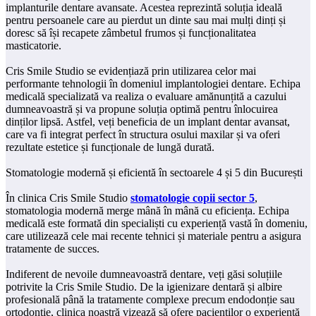
implanturile dentare avansate. Acestea reprezintă soluția ideală
pentru persoanele care au pierdut un dinte sau mai mulți dinți și
doresc să își recapete zâmbetul frumos și funcționalitatea
masticatorie.
Cris Smile Studio se evidențiază prin utilizarea celor mai
performante tehnologii în domeniul implantologiei dentare. Echipa
medicală specializată va realiza o evaluare amănunțită a cazului
dumneavoastră și va propune soluția optimă pentru înlocuirea
dinților lipsă. Astfel, veți beneficia de un implant dentar avansat,
care va fi integrat perfect în structura osului maxilar și va oferi
rezultate estetice și funcționale de lungă durată.
Stomatologie modernă și eficientă în sectoarele 4 și 5 din București
În clinica Cris Smile Studio
stomatologie copii sector 5
,
stomatologia modernă merge mână în mână cu eficiența. Echipa
medicală este formată din specialiști cu experiență vastă în domeniu,
care utilizează cele mai recente tehnici și materiale pentru a asigura
tratamente de succes.
Indiferent de nevoile dumneavoastră dentare, veți găsi soluțiile
potrivite la Cris Smile Studio. De la igienizare dentară și albire
profesională până la tratamente complexe precum endodonție sau
ortodonție, clinica noastră vizează să ofere pacienților o experiență