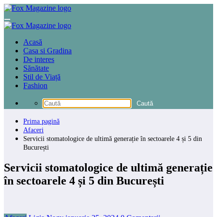
Sari
la
conținut
Acasă
Casa si Gradina
De interes
Sănătate
Stil de Viață
Fashion
Prima pagină
Afaceri
Servicii stomatologice de ultimă generație în sectoarele 4 și 5 din
București
Servicii stomatologice de ultimă generație
în sectoarele 4 și 5 din București