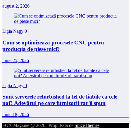
august 2, 2026
Ligia Nagy
0
Cum se optimizează procesele CNC pentru
producția de piese mici?
iunie 25, 2026
Ligia Nagy
0
Sunt serverele refurbished la fel de fiabile ca cele
noi? Adevărul pe care furnizorii rar îl spun
iunie 18, 2026
FOX Magzine @ 2026 | Propulsată de
SpiceThemes