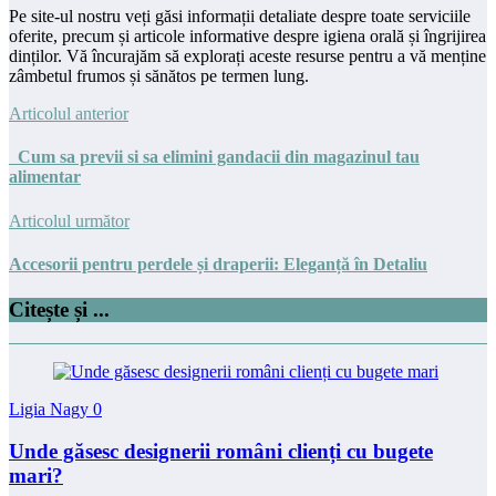
Pe site-ul nostru veți găsi informații detaliate despre toate serviciile
oferite, precum și articole informative despre igiena orală și îngrijirea
dinților. Vă încurajăm să explorați aceste resurse pentru a vă menține
zâmbetul frumos și sănătos pe termen lung.
Articolul anterior
Cum sa previi si sa elimini gandacii din magazinul tau
alimentar
Articolul următor
Accesorii pentru perdele și draperii: Eleganță în Detaliu
Citește și ...
Ligia Nagy
0
Unde găsesc designerii români clienți cu bugete
mari?