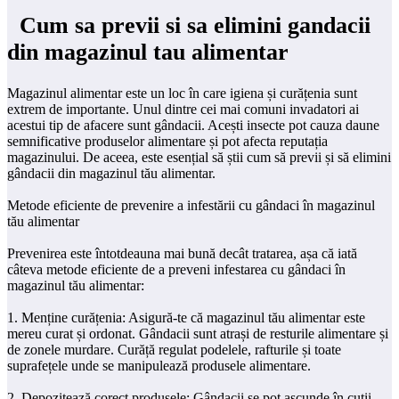
Cum sa previi si sa elimini gandacii
din magazinul tau alimentar
Magazinul alimentar este un loc în care igiena și curățenia sunt
extrem de importante. Unul dintre cei mai comuni invadatori ai
acestui tip de afacere sunt gândacii. Acești insecte pot cauza daune
semnificative produselor alimentare și pot afecta reputația
magazinului. De aceea, este esențial să știi cum să previi și să elimini
gândacii din magazinul tău alimentar.
Metode eficiente de prevenire a infestării cu gândaci în magazinul
tău alimentar
Prevenirea este întotdeauna mai bună decât tratarea, așa că iată
câteva metode eficiente de a preveni infestarea cu gândaci în
magazinul tău alimentar:
1. Menține curățenia: Asigură-te că magazinul tău alimentar este
mereu curat și ordonat. Gândacii sunt atrași de resturile alimentare și
de zonele murdare. Curăță regulat podelele, rafturile și toate
suprafețele unde se manipulează produsele alimentare.
2. Depozitează corect produsele: Gândacii se pot ascunde în cutii