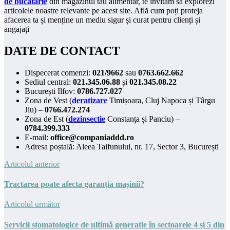
de bucatarie
din magazinul tău alimentar, te invităm să explorezi
articolele noastre relevante pe acest site. Află cum poți proteja
afacerea ta și menține un mediu sigur și curat pentru clienți și
angajați
DATE DE CONTACT
Dispecerat comenzi:
021/9662
sau
0763.662.662
Sediul central:
021.345.06.88
și
021.345.08.22
București Ilfov:
0786.727.027
Zona de Vest (
deratizare
Timișoara, Cluj Napoca și Târgu
Jiu) –
0766.472.274
Zona de Est (
dezinsectie
Constanța și Panciu) –
0784.399.333
E-mail:
office@companiaddd.ro
Adresa poștală: Aleea Taifunului, nr. 17, Sector 3, București
Articolul anterior
Tractarea poate afecta garanția mașinii?
Articolul următor
Servicii stomatologice de ultimă generație în sectoarele 4 și 5 din