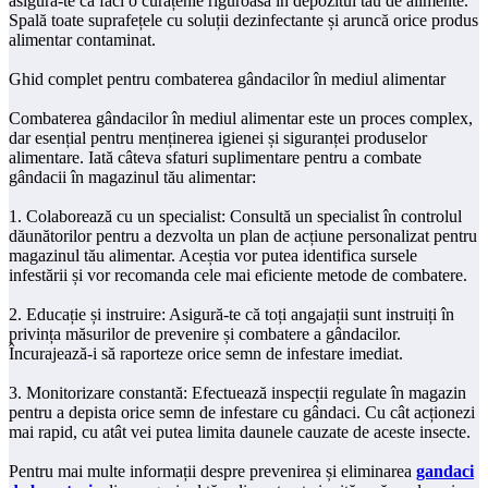
asigură-te că faci o curățenie riguroasă în depozitul tău de alimente.
Spală toate suprafețele cu soluții dezinfectante și aruncă orice produs
alimentar contaminat.
Ghid complet pentru combaterea gândacilor în mediul alimentar
Combaterea gândacilor în mediul alimentar este un proces complex,
dar esențial pentru menținerea igienei și siguranței produselor
alimentare. Iată câteva sfaturi suplimentare pentru a combate
gândacii în magazinul tău alimentar:
1. Colaborează cu un specialist: Consultă un specialist în controlul
dăunătorilor pentru a dezvolta un plan de acțiune personalizat pentru
magazinul tău alimentar. Aceștia vor putea identifica sursele
infestării și vor recomanda cele mai eficiente metode de combatere.
2. Educație și instruire: Asigură-te că toți angajații sunt instruiți în
privința măsurilor de prevenire și combatere a gândacilor.
Încurajează-i să raporteze orice semn de infestare imediat.
3. Monitorizare constantă: Efectuează inspecții regulate în magazin
pentru a depista orice semn de infestare cu gândaci. Cu cât acționezi
mai rapid, cu atât vei putea limita daunele cauzate de aceste insecte.
Pentru mai multe informații despre prevenirea și eliminarea
gandaci