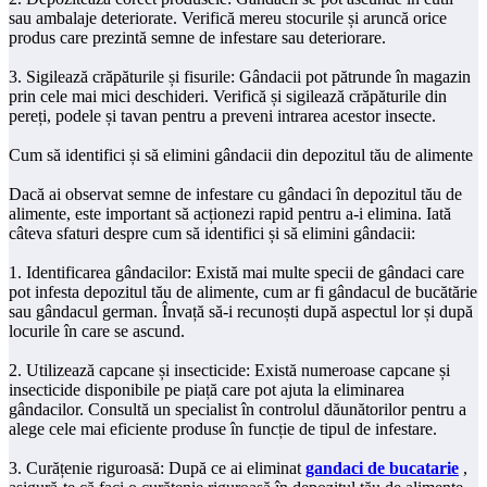
sau ambalaje deteriorate. Verifică mereu stocurile și aruncă orice
produs care prezintă semne de infestare sau deteriorare.
3. Sigilează crăpăturile și fisurile: Gândacii pot pătrunde în magazin
prin cele mai mici deschideri. Verifică și sigilează crăpăturile din
pereți, podele și tavan pentru a preveni intrarea acestor insecte.
Cum să identifici și să elimini gândacii din depozitul tău de alimente
Dacă ai observat semne de infestare cu gândaci în depozitul tău de
alimente, este important să acționezi rapid pentru a-i elimina. Iată
câteva sfaturi despre cum să identifici și să elimini gândacii:
1. Identificarea gândacilor: Există mai multe specii de gândaci care
pot infesta depozitul tău de alimente, cum ar fi gândacul de bucătărie
sau gândacul german. Învață să-i recunoști după aspectul lor și după
locurile în care se ascund.
2. Utilizează capcane și insecticide: Există numeroase capcane și
insecticide disponibile pe piață care pot ajuta la eliminarea
gândacilor. Consultă un specialist în controlul dăunătorilor pentru a
alege cele mai eficiente produse în funcție de tipul de infestare.
3. Curățenie riguroasă: După ce ai eliminat
gandaci de bucatarie
,