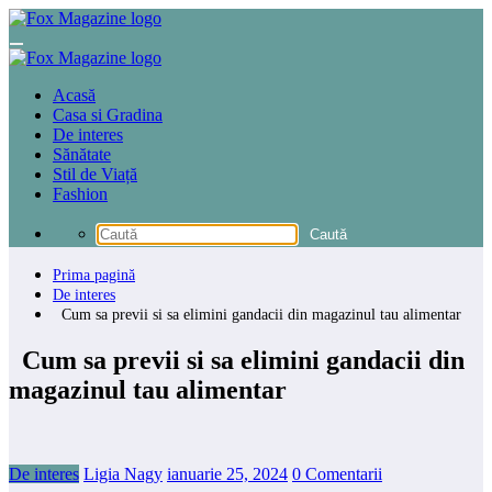
Sari
la
conținut
Acasă
Casa si Gradina
De interes
Sănătate
Stil de Viață
Fashion
Prima pagină
De interes
Cum sa previi si sa elimini gandacii din magazinul tau alimentar
Cum sa previi si sa elimini gandacii din
magazinul tau alimentar
De interes
Ligia Nagy
ianuarie 25, 2024
0 Comentarii