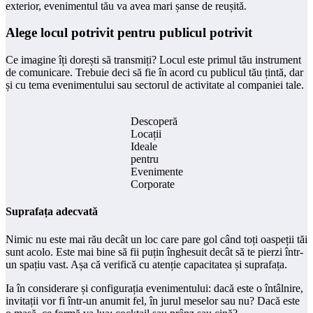
exterior, evenimentul tău va avea mari șanse de reușită.
Alege locul potrivit pentru publicul potrivit
Ce imagine îți dorești să transmiți? Locul este primul tău instrument
de comunicare. Trebuie deci să fie în acord cu publicul tău țintă, dar
și cu tema evenimentului sau sectorul de activitate al companiei tale.
Descoperă
Locații
Ideale
pentru
Evenimente
Corporate
Suprafața adecvată
Nimic nu este mai rău decât un loc care pare gol când toți oaspeții tăi
sunt acolo. Este mai bine să fii puțin înghesuit decât să te pierzi într-
un spațiu vast. Așa că verifică cu atenție capacitatea și suprafața.
Ia în considerare și configurația evenimentului: dacă este o întâlnire,
invitații vor fi într-un anumit fel, în jurul meselor sau nu? Dacă este