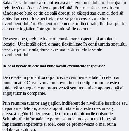
Sala aleasă trebuie să se potrivească cu evenimentul tău. Locația nu
trebuie să depășească tema predefinită. Pentru a face acest lucru,
gândește-te bine ce tip de sală dorești să găsești sau cum ai dori să
arate. Farmecul locației trebuie să se potrivească cu natura
evenimentului tău. Fie pentru elemente arhitecturale, fie doar pentru
elemente logistice, întregul trebuie să fie coerent.
De asemenea, trebuie luate în considerare aspectul și ambianța
locației. Unele săli oferă o mare flexibilitate în configurația spațiului,
ceea ce permite adaptarea acestuia la diferitele faze ale
evenimentului.
De ce ai nevoie de cele mai bune locații evenimente corporate?
De ce este important să organizezi evenimentele tale în cele mai
bune locații? Organizarea unui eveniment de tip corporate este o
inițiativă strategică care promovează sentimentul de apartenență al
angajaților la companie.
Prin reunirea tuturor angajaților, indiferent de nivelurile ierarhice sau
departamentele lor, această oportunitate întărește coeziunea și
creează legături interpersonale dincolo de birourile obișnuite.
Schimburile informale ne permit să ne cunoaștem mai bine, să
împărtășim experiențe și idei, ceea ce promovează o mai bună
colaborare zilnică.