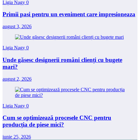
Ligia Nagy
0
Primii pasi pentru un eveniment care impresioneaza
august 3, 2026
Ligia Nagy
0
Unde găsesc designerii români clienți cu bugete
mari?
august 2, 2026
Ligia Nagy
0
Cum se optimizează procesele CNC pentru
producția de piese mici?
iunie 25, 2026