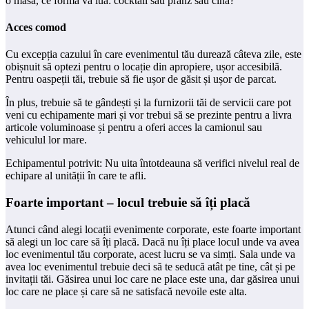
o masă, ce formă va lua: cocktail sau prânz sau cină?
Acces comod
Cu excepția cazului în care evenimentul tău durează câteva zile, este
obișnuit să optezi pentru o locație din apropiere, ușor accesibilă.
Pentru oaspeții tăi, trebuie să fie ușor de găsit și ușor de parcat.
În plus, trebuie să te gândești și la furnizorii tăi de servicii care pot
veni cu echipamente mari și vor trebui să se prezinte pentru a livra
articole voluminoase și pentru a oferi acces la camionul sau
vehiculul lor mare.
Echipamentul potrivit: Nu uita întotdeauna să verifici nivelul real de
echipare al unității în care te afli.
Foarte important – locul trebuie să îți placă
Atunci când alegi locații evenimente corporate, este foarte important
să alegi un loc care să îți placă. Dacă nu îți place locul unde va avea
loc evenimentul tău corporate, acest lucru se va simți. Sala unde va
avea loc evenimentul trebuie deci să te seducă atât pe tine, cât și pe
invitații tăi. Găsirea unui loc care ne place este una, dar găsirea unui
loc care ne place și care să ne satisfacă nevoile este alta.