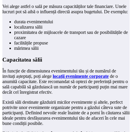
Vei alege astfel o sală pe măsura capacităților tale financiare. Unele
lucruri pot să aibă o influență directă asupra bugetului. De exemplu:
durata evenimentului
localizarea sălii
proximitatea de mijloacele de transport sau de posibilitățile de
cazare
facilitățile propuse
mărimea sălii
Capacitatea sălii
În funcție de dimensiunea evenimentului tău și de numărul de
invitați așteptați, poți alege
locații evenimente corporate
de o
anumită capacitate. Este recomandat să optezi de preferință pentru o
sală capabilă să găzduiască un număr de participanți puțin mai mare
decât cel înregistrat efectiv.
Există săli destinate găzduirii micilor evenimente și altele, perfect
potrivite unor evenimente organizate pentru a găzdui câteva sute de
participanți. Definind nevoile reale înainte de a porni în căutarea sălii
ideale pentru desfășurarea evenimentului tău de afaceri în cele mai
bune condiții posibile.