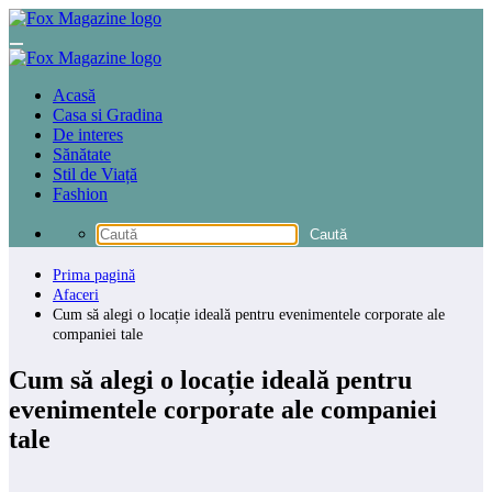
Sari
la
conținut
Acasă
Casa si Gradina
De interes
Sănătate
Stil de Viață
Fashion
Prima pagină
Afaceri
Cum să alegi o locație ideală pentru evenimentele corporate ale
companiei tale
Cum să alegi o locație ideală pentru
evenimentele corporate ale companiei
tale