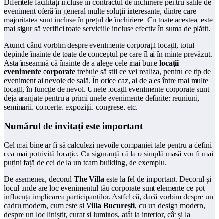
Diferitele facilități incluse în contractul de închiriere pentru sălile de
eveniment oferă în general multe soluții interesante, dintre care
majoritatea sunt incluse în prețul de închiriere. Cu toate acestea, este
mai sigur să verifici toate serviciile incluse efectiv în suma de plătit.
Atunci când vorbim despre evenimente corporații locații, totul
depinde înainte de toate de conceptul pe care îl ai în minte prevăzut.
Asta înseamnă că înainte de a alege cele mai bune
locații
evenimente corporate
trebuie să știi ce vei realiza, pentru ce tip de
eveniment ai nevoie de sală. În orice caz, ai de ales între mai multe
locații, în funcție de nevoi. Unele locații evenimente corporate sunt
deja aranjate pentru a primi unele evenimente definite: reuniuni,
seminarii, concerte, expoziții, congrese, etc.
Numărul de invitați este important
Cel mai bine ar fi să calculezi nevoile companiei tale pentru a defini
cea mai potrivită locație. Cu siguranță că la o simplă masă vor fi mai
puțini față de cei de la un team building, de exemplu.
De asemenea, decorul
The Villa
este la fel de important. Decorul și
locul unde are loc evenimentul tău corporate sunt elemente ce pot
influența implicarea participanților. Astfel că, dacă vorbim despre un
cadru modern, cum este și
Villa București
, cu un design modern,
despre un loc liniștit, curat și luminos, atât la interior, cât și la