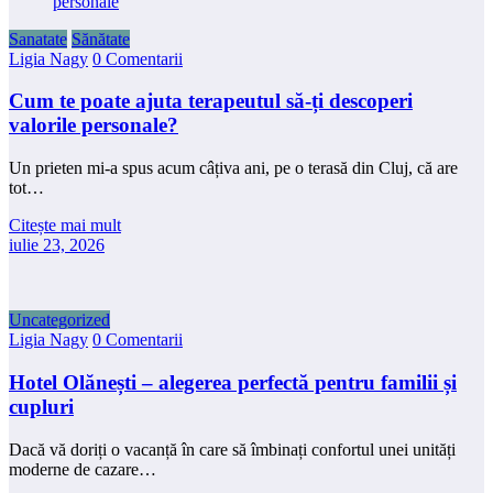
Sanatate
Sănătate
Ligia Nagy
0 Comentarii
Cum te poate ajuta terapeutul să-ți descoperi
valorile personale?
Un prieten mi-a spus acum câțiva ani, pe o terasă din Cluj, că are
tot…
Citește mai mult
iulie 23, 2026
Uncategorized
Ligia Nagy
0 Comentarii
Hotel Olănești – alegerea perfectă pentru familii și
cupluri
Dacă vă doriți o vacanță în care să îmbinați confortul unei unități
moderne de cazare…