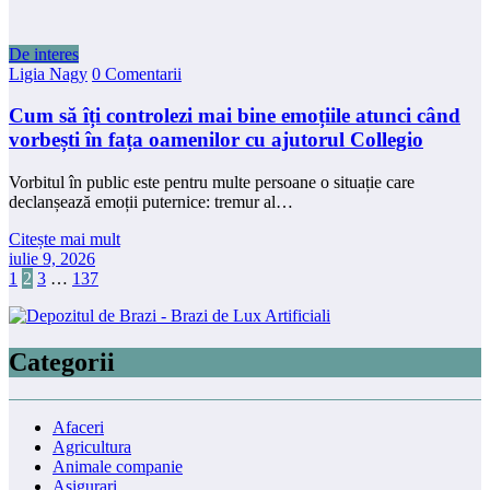
De interes
Ligia Nagy
0 Comentarii
Cum să îți controlezi mai bine emoțiile atunci când
vorbești în fața oamenilor cu ajutorul Collegio
Vorbitul în public este pentru multe persoane o situație care
declanșează emoții puternice: tremur al…
Citește mai mult
iulie 9, 2026
Paginație
1
2
3
…
137
articole
Categorii
Afaceri
Agricultura
Animale companie
Asigurari