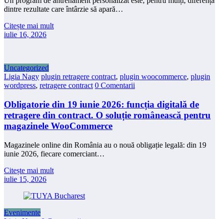
Un program de antrenament personalizat este, pentru mulți, diferența
dintre rezultate care întârzie să apară…
Citește mai mult
iulie 16, 2026
Uncategorized
Ligia Nagy
plugin retragere contract
,
plugin woocommerce
,
plugin
wordpress
,
retragere contract
0 Comentarii
Obligatorie din 19 iunie 2026: funcția digitală de
retragere din contract. O soluție românească pentru
magazinele WooCommerce
Magazinele online din România au o nouă obligație legală: din 19
iunie 2026, fiecare comerciant…
Citește mai mult
iulie 15, 2026
Evenimente