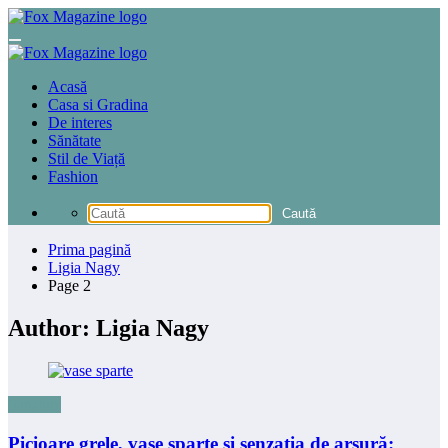
Sari
la
conținut
Acasă
Casa si Gradina
De interes
Sănătate
Stil de Viață
Fashion
Prima pagină
Ligia Nagy
Page 2
Author: Ligia Nagy
Sanatate
Picioare grele, vase sparte și senzația de arsură: