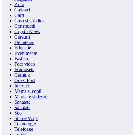
Auto
Cadouri
Carti
Casa si Gradina
Constructii
Crypto News
Cursurii
De interes
Educatie
Evenimente
Fashion
Foto video
Frumusete
Gaming
Guest Post
Internet
Mama si copil
Mancare si desert
Sanatate
Sănătate
Seo
Stil de Viață
Tehnologie
Telefoane
Travel