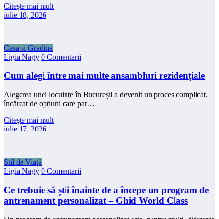
Citește mai mult
iulie 18, 2026
Casa si Gradina
Ligia Nagy
0 Comentarii
Cum alegi între mai multe ansambluri rezidențiale
Alegerea unei locuințe în București a devenit un proces complicat,
încărcat de opțiuni care par…
Citește mai mult
iulie 17, 2026
Stil de Viață
Ligia Nagy
0 Comentarii
Ce trebuie să știi înainte de a începe un program de
antrenament personalizat – Ghid World Class