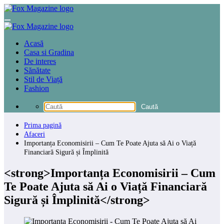
Sari
la
conținut
Acasă
Casa si Gradina
De interes
Sănătate
Stil de Viață
Fashion
Prima pagină
Afaceri
Importanța Economisirii – Cum Te Poate Ajuta să Ai o Viață
Financiară Sigură și Împlinită
<strong>Importanța Economisirii – Cum
Te Poate Ajuta să Ai o Viață Financiară
Sigură și Împlinită</strong>