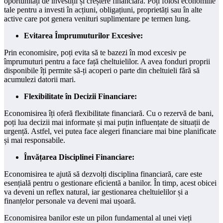
oportunități de investiții și creștere financiară. Poți folosi economiile
tale pentru a investi în acțiuni, obligațiuni, proprietăți sau în alte
active care pot genera venituri suplimentare pe termen lung.
Evitarea Împrumuturilor Excesive:
Prin economisire, poți evita să te bazezi în mod excesiv pe
împrumuturi pentru a face față cheltuielilor. A avea fonduri proprii
disponibile îți permite să-ți acoperi o parte din cheltuieli fără să
acumulezi datorii mari.
Flexibilitate în Decizii Financiare:
Economisirea îți oferă flexibilitate financiară. Cu o rezervă de bani,
poți lua decizii mai informate și mai puțin influențate de situații de
urgență. Astfel, vei putea face alegeri financiare mai bine planificate
și mai responsabile.
Învățarea Disciplinei Financiare:
Economisirea te ajută să dezvolți disciplina financiară, care este
esențială pentru o gestionare eficientă a banilor. În timp, acest obicei
va deveni un reflex natural, iar gestionarea cheltuielilor și a
finanțelor personale va deveni mai ușoară.
Economisirea banilor este un pilon fundamental al unei vieți