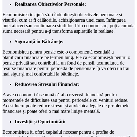
Realizarea Obiectivelor Personale:
Economisirea te ajută să-ți îndeplinești obiectivele personale și
visurile, cum ar fi călătoriile, achiziționarea unei case, înființarea
unei afaceri sau continuarea studiilor. Prin economisire, poți acumula
suma necesară pentru a-ți transforma aspirațiile în realitate.
Siguranță în Bătrânețe:
Economisirea pentru pensie este o componentă esențială a
planificării financiare pe termen lung. Fie că economisești pentru o
pensie privată sau contribui la un fond de pensii, acumularea de
resurse financiare pentru perioada de pensionare îți va oferi un trai
mai sigur și mai confortabil la bătrânețe.
Reducerea Stresului Financiar:
A avea economii înseamnă că ai o rezervă financiară pentru
momentele de dificultate sau pentru perioadele cu venituri reduse.
Acest lucru poate reduce stresul și anxietatea legate de problemele
financiare și poate oferi o mai mare liniște mentală.
Investiții și Oportunități:
Economisirea îți oferă capitalul necesar pentru a profita de