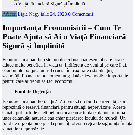
Afaceri
Ligia Nagy
iulie 24, 2023
0 Comentarii
Importanța Economisirii – Cum Te
Poate Ajuta să Ai o Viață Financiară
Sigură și Împlinită
Economisirea banilor este un obicei financiar esențial care poate
aduce multe beneficii în viața ta. Indiferent de venitul pe care îl ai,
economiile pot juca un rol crucial în asigurarea stabilității și
securității financiare pe termen lung. Iată câteva motive importante
pentru care ar trebui să faci economii:
Fond de Urgență:
Economisirea banilor te ajută să-ți creezi un fond de urgență, care
reprezintă o rezervă financiară pentru situații neprevăzute. Aceste
situații pot include cheltuieli medicale neașteptate, daune în urma
unor calamități naturale sau chiar pierderea locului de muncă. Un
fond de urgență bine pus la punct îți oferă o rețea de siguranță în fața
situațiilor neprevăzute.