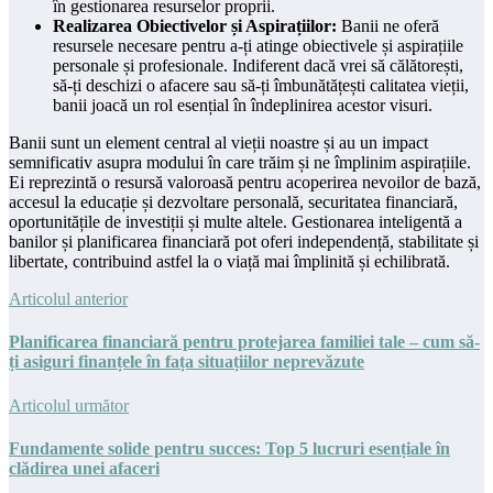
în gestionarea resurselor proprii.
Realizarea Obiectivelor și Aspirațiilor:
Banii ne oferă
resursele necesare pentru a-ți atinge obiectivele și aspirațiile
personale și profesionale. Indiferent dacă vrei să călătorești,
să-ți deschizi o afacere sau să-ți îmbunătățești calitatea vieții,
banii joacă un rol esențial în îndeplinirea acestor visuri.
Banii sunt un element central al vieții noastre și au un impact
semnificativ asupra modului în care trăim și ne împlinim aspirațiile.
Ei reprezintă o resursă valoroasă pentru acoperirea nevoilor de bază,
accesul la educație și dezvoltare personală, securitatea financiară,
oportunitățile de investiții și multe altele. Gestionarea inteligentă a
banilor și planificarea financiară pot oferi independență, stabilitate și
libertate, contribuind astfel la o viață mai împlinită și echilibrată.
Articolul anterior
Planificarea financiară pentru protejarea familiei tale – cum să-
ți asiguri finanțele în fața situațiilor neprevăzute
Articolul următor
Fundamente solide pentru succes: Top 5 lucruri esențiale în
clădirea unei afaceri