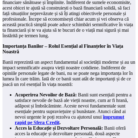
financiare sănătoase și împlinite. Indiferent de sumele economisite,
acest obicei te ajută să construiești o bază financiară solidă, să faci
față situațiilor neprevăzute și să îți atingi obiectivele personale și
profesionale. Începe să economisești chiar acum și vei observa că
această practică simplă poate aduce schimbări semnificative în viața
ta financiară și te va ajuta să te bucuri de o viață mai sigură și mai
înstărită pe termen lung.
Importanța Banilor – Rolul Esențial al Finanțelor în Viața
Noastră
Banii reprezintă un aspect fundamental al societății moderne și au un
impact semnificativ asupra vieții noastre cotidiene. Indiferent de
opiniile personale legate de bani, nu se poate nega importanța lor în
lumea în care trăim. Iată de ce banii sunt atât de importanți și de ce
joacă un rol esențial în viața noastră:
Acoperirea Nevoilor de Bază:
Banii sunt esențiali pentru a
satisface nevoile de bază ale vieții noastre, cum ar fi hrană,
adăpost și îmbrăcăminte. Aceste nevoi fundamentale sunt
esențiale pentru supraviețuire și bunăstare. Atunci când ai
nevoi urgente le poți rezolva cu ajutorul unui
împrumut
rapid pe Sfera Credit
.
Acces la Educație și Dezvoltare Personală:
Banii oferă
acces la educație și dezvoltare personală, două aspecte