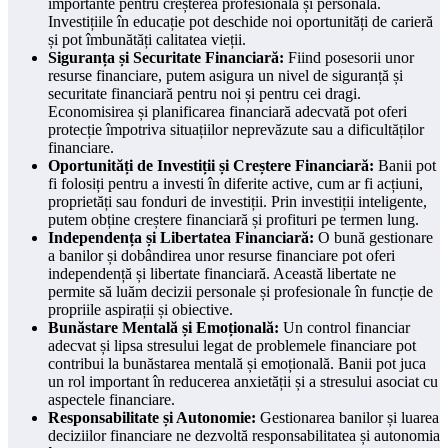
importante pentru creșterea profesională și personală.
Investițiile în educație pot deschide noi oportunități de carieră
și pot îmbunătăți calitatea vieții.
Siguranța și Securitate Financiară:
Fiind posesorii unor
resurse financiare, putem asigura un nivel de siguranță și
securitate financiară pentru noi și pentru cei dragi.
Economisirea și planificarea financiară adecvată pot oferi
protecție împotriva situațiilor neprevăzute sau a dificultăților
financiare.
Oportunități de Investiții și Creștere Financiară:
Banii pot
fi folosiți pentru a investi în diferite active, cum ar fi acțiuni,
proprietăți sau fonduri de investiții. Prin investiții inteligente,
putem obține creștere financiară și profituri pe termen lung.
Independența și Libertatea Financiară:
O bună gestionare
a banilor și dobândirea unor resurse financiare pot oferi
independență și libertate financiară. Această libertate ne
permite să luăm decizii personale și profesionale în funcție de
propriile aspirații și obiective.
Bunăstare Mentală și Emoțională:
Un control financiar
adecvat și lipsa stresului legat de problemele financiare pot
contribui la bunăstarea mentală și emoțională. Banii pot juca
un rol important în reducerea anxietății și a stresului asociat cu
aspectele financiare.
Responsabilitate și Autonomie:
Gestionarea banilor și luarea
deciziilor financiare ne dezvoltă responsabilitatea și autonomia