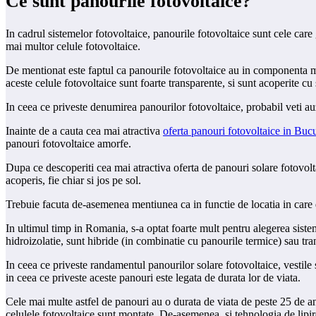
Ce sunt panourile fotovoltaice?
In cadrul sistemelor fotovoltaice, panourile fotovoltaice sunt cele care
mai multor celule fotovoltaice.
De mentionat este faptul ca panourile fotovoltaice au in componenta mai 
aceste celule fotovoltaice sunt foarte transparente, si sunt acoperite cu 
In ceea ce priveste denumirea panourilor fotovoltaice, probabil veti auz
Inainte de a cauta cea mai atractiva
oferta panouri fotovoltaice in Bucu
panouri fotovoltaice amorfe.
Dupa ce descoperiti cea mai atractiva oferta de panouri solare fotovoltai
acoperis, fie chiar si jos pe sol.
Trebuie facuta de-asemenea mentiunea ca in functie de locatia in care dor
In ultimul timp in Romania, s-a optat foarte mult pentru alegerea sist
hidroizolatie, sunt hibride (in combinatie cu panourile termice) sau tra
In ceea ce priveste randamentul panourilor solare fotovoltaice, vestil
in ceea ce priveste aceste panouri este legata de durata lor de viata.
Cele mai multe astfel de panouri au o durata de viata de peste 25 de ani;
celulele fotovoltaice sunt montate. De-asemenea, si tehnologia de lipire