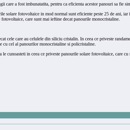
gii care a fost imbunatatita, pentru ca eficienta acestor panouri sa fie s
ile solare fotovoltaice in mod normal sunt eficiente peste 25 de ani, ia
re fotovoltaice, care sunt mai ieftine decat panourile monocristaline.
cat cele care au celulele din siliciu cristalin. In ceea ce priveste rand
 cu cel al panourilor monocristaline si policristaline.
a le cunoasteti in ceea ce priveste panourile solare fotovoltaice, care cu 