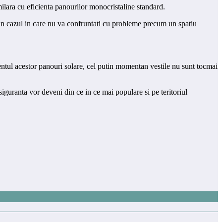
imilara cu eficienta panourilor monocristaline standard.
r in cazul in care nu va confruntati cu probleme precum un spatiu
amentul acestor panouri solare, cel putin momentan vestile nu sunt tocmai
siguranta vor deveni din ce in ce mai populare si pe teritoriul