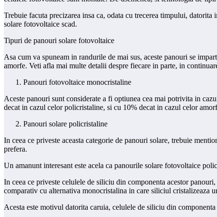
Trebuie facuta precizarea insa ca, odata cu trecerea timpului, datorita imb
solare fotovoltaice scad.
Tipuri de panouri solare fotovoltaice
Asa cum va spuneam in randurile de mai sus, aceste panouri se impart in 
amorfe. Veti afla mai multe detalii despre fiecare in parte, in continuar
Panouri fotovoltaice monocristaline
Aceste panouri sunt considerate a fi optiunea cea mai potrivita in cazu
decat in cazul celor policristaline, si cu 10% decat in cazul celor amorf
Panouri solare policristaline
In ceea ce priveste aceasta categorie de panouri solare, trebuie mentionat
prefera.
Un amanunt interesant este acela ca panourile solare fotovoltaice policr
In ceea ce priveste celulele de siliciu din componenta acestor panouri, 
comparativ cu alternativa monocristalina in care siliciul cristalizeaza un
Acesta este motivul datorita caruia, celulele de siliciu din componenta 