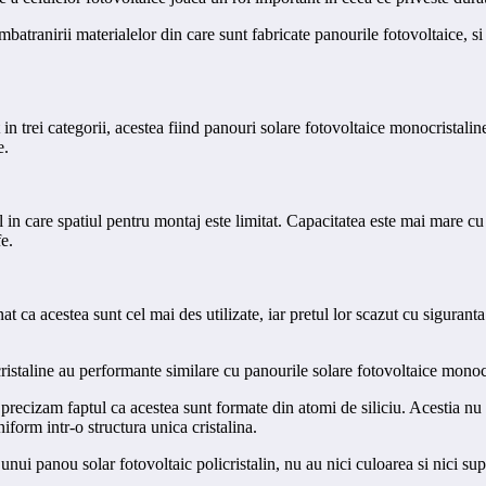
atranirii materialelor din care sunt fabricate panourile fotovoltaice, si dat
trei categorii, acestea fiind panouri solare fotovoltaice monocristaline,
e.
l in care spatiul pentru montaj este limitat. Capacitatea este mai mare 
e.
 ca acestea sunt cel mai des utilizate, iar pretul lor scazut cu siguranta 
istaline au performante similare cu panourile solare fotovoltaice monocris
precizam faptul ca acestea sunt formate din atomi de siliciu. Acestia nu 
iform intr-o structura unica cristalina.
unui panou solar fotovoltaic policristalin, nu au nici culoarea si nici su