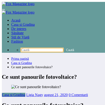
Sari
la
conținut
Acasă
Casa si Gradina
De interes
Sănătate
Stil de Viață
Fashion
Prima pagină
Casa si Gradina
Ce sunt panourile fotovoltaice?
Ce sunt panourile fotovoltaice?
Casa si Gradina
Ligia Nagy
august 21, 2020
0 Comentarii