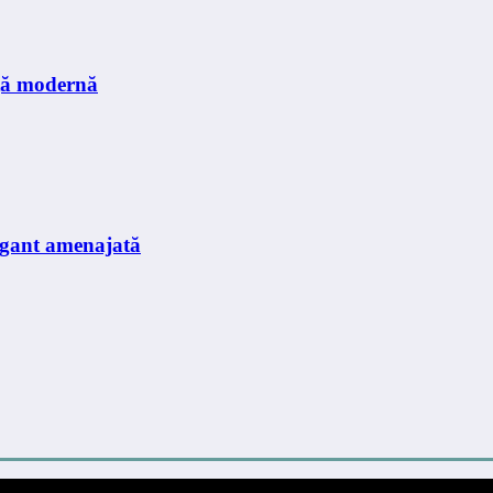
nță modernă
legant amenajată