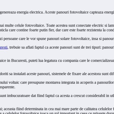
 genereaza energia electrica. Aceste panouri fotovoltaice capteaza energia
multe celule fotovoltaice. Toate acestea sunt conectate electric si lamin
sticla care contine foarte putin fier, dar care este foarte rezistenta la con
i persoane care le vor spune panouri solare fotovoltaice, insa si panouril
resti
, trebuie sa aflati faptul ca aceste panouri sunt de trei tipuri: panou
ce in Bucuresti, puteti lua legatura cu compania care le comercializeaza si
iti sa instalati aceste panouri, sistemele de fixare ale acestora sunt dife
emului voltaic care presupune montarea integrata in acoperis a panourilor
nsparente.
e sunt imbucuratoare dat fiind faptul ca acesta a crescut considerabil in
 aceasta fiind determinata in cea mai mare parte de calitatea celulelor fot
 a celulelor fotovoltaice joaca un rol important in ceea ce priveste durat