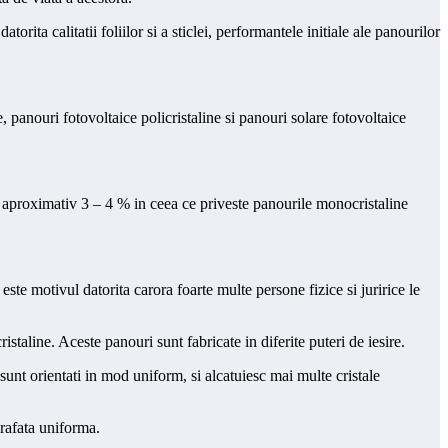
orita calitatii foliilor si a sticlei, performantele initiale ale panourilor
 panouri fotovoltaice policristaline si panouri solare fotovoltaice
cu aproximativ 3 – 4 % in ceea ce priveste panourile monocristaline
este motivul datorita carora foarte multe persone fizice si juririce le
taline. Aceste panouri sunt fabricate in diferite puteri de iesire.
sunt orientati in mod uniform, si alcatuiesc mai multe cristale
prafata uniforma.