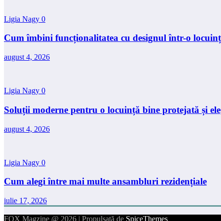
Ligia Nagy
0
Cum îmbini funcționalitatea cu designul într-o locui
august 4, 2026
Ligia Nagy
0
Soluții moderne pentru o locuință bine protejată și e
august 4, 2026
Ligia Nagy
0
Cum alegi între mai multe ansambluri rezidențiale
iulie 17, 2026
FOX Magzine @ 2026 | Propulsată de
SpiceThemes