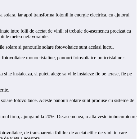
 solara, iar apoi transforma fotonii in energie electrica, cu ajutorul
ate intre folii de acetat de vinil; si trebuie de-asemenea precizat ca
ditiile meteo nefavorabile.
e solare si panourile solare fotovoltaice sunt acelasi lucru.
ri fotovoltaice monocristaline, panouri fotovoltaice policristaline si
 le instaleaza, si puteti alege sa vi le instaleze fie pe terase, fie pe
rite.
 solare fotovoltaice. Aceste panouri solare sunt produse cu sisteme de
 utlimul timp, ajungand la 20%. De-asemenea, o alta veste imbucuratoare
ovoltaice, de transparenta foliilor de acetat etilic de vinil in care
a de viata a acestora.