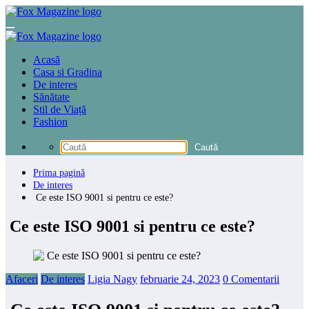
Sari
la
conținut
Acasă
Casa si Gradina
De interes
Sănătate
Stil de Viață
Fashion
Prima pagină
De interes
Ce este ISO 9001 si pentru ce este?
Ce este ISO 9001 si pentru ce este?
Afaceri
De interes
Ligia Nagy
februarie 24, 2023
0 Comentarii