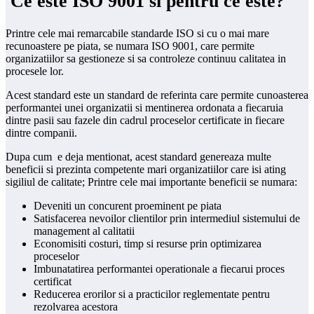
Ce este ISO 9001 si pentru ce este?
Printre cele mai remarcabile standarde ISO si cu o mai mare
recunoastere pe piata, se numara ISO 9001, care permite
organizatiilor sa gestioneze si sa controleze continuu calitatea in
procesele lor.
Acest standard este un standard de referinta care permite cunoasterea
performantei unei organizatii si mentinerea ordonata a fiecaruia
dintre pasii sau fazele din cadrul proceselor certificate in fiecare
dintre companii.
Dupa cum e deja mentionat, acest standard genereaza multe
beneficii si prezinta competente mari organizatiilor care isi ating
sigiliul de calitate; Printre cele mai importante beneficii se numara:
Deveniti un concurent proeminent pe piata
Satisfacerea nevoilor clientilor prin intermediul sistemului de
management al calitatii
Economisiti costuri, timp si resurse prin optimizarea
proceselor
Imbunatatirea performantei operationale a fiecarui proces
certificat
Reducerea erorilor si a practicilor reglementate pentru
rezolvarea acestora