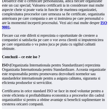
Deoarece este o certificare personalizata, adica fiecare organizatie
este un caz special; Valoarea certificarii ia in considerare mai multe
aspecte cheie si poate varia in functie de marimea organizatiei,
complexitatea proceselor care urmeaza sa fie certificate, organizatia
anterioara pe care compania o are si instruirea pe care personalul o
are la momentul inceperii procesului. Vezi aici mai multe despre
ISO
9001
.
Fiecare caz este diferit si reprezinta o oportunitate de crestere a
companiei si satisfactia pe care o vor avea clientii si imputernicirea
pe care organizatia o va putea juca pe piata cu sigiliul calitatii
obtinute.
Concluzii – ce este iso ?
ISO (
Organizatia Internationala pentru Standardizare) reprezinta
Organizatia Internationala pentru Standardizare. Aceasta organizatie
este responsabila pentru promovarea dezvoltarii normelor sau
standardelor internationale pentru a asigura calitatea, siguranta si
eficienta produselor si serviciilor.
Certificarea in orice standard ISO se face in mod voluntar pentru a
creste eficienta si profitabilitatea economica a proceselor din cadrul
organizatiilor si pentru a obtine avantaje si beneficii suplimentare in
cresterea oricarei companii.