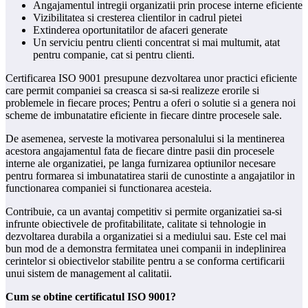
Angajamentul intregii organizatii prin procese interne eficiente
Vizibilitatea si cresterea clientilor in cadrul pietei
Extinderea oportunitatilor de afaceri generate
Un serviciu pentru clienti concentrat si mai multumit, atat
pentru companie, cat si pentru clienti.
Certificarea ISO 9001 presupune dezvoltarea unor practici eficiente
care permit companiei sa creasca si sa-si realizeze erorile si
problemele in fiecare proces; Pentru a oferi o solutie si a genera noi
scheme de imbunatatire eficiente in fiecare dintre procesele sale.
De asemenea, serveste la motivarea personalului si la mentinerea
acestora angajamentul fata de fiecare dintre pasii din procesele
interne ale organizatiei, pe langa furnizarea optiunilor necesare
pentru formarea si imbunatatirea starii de cunostinte a angajatilor in
functionarea companiei si functionarea acesteia.
Contribuie, ca un avantaj competitiv si permite organizatiei sa-si
infrunte obiectivele de profitabilitate, calitate si tehnologie in
dezvoltarea durabila a organizatiei si a mediului sau. Este cel mai
bun mod de a demonstra fermitatea unei companii in indeplinirea
cerintelor si obiectivelor stabilite pentru a se conforma certificarii
unui sistem de management al calitatii.
Cum se obtine certificatul ISO 9001?