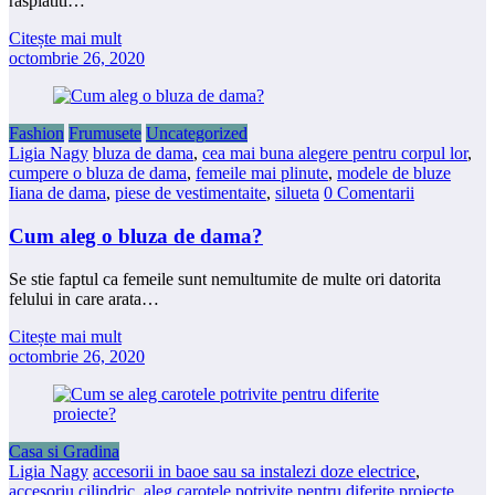
rasplatiti…
Citește mai mult
octombrie 26, 2020
Fashion
Frumusete
Uncategorized
Ligia Nagy
bluza de dama
,
cea mai buna alegere pentru corpul lor
,
cumpere o bluza de dama
,
femeile mai plinute
,
modele de bluze
Iiana de dama
,
piese de vestimentaite
,
silueta
0 Comentarii
Cum aleg o bluza de dama?
Se stie faptul ca femeile sunt nemultumite de multe ori datorita
felului in care arata…
Citește mai mult
octombrie 26, 2020
Casa si Gradina
Ligia Nagy
accesorii in baoe sau sa instalezi doze electrice
,
accesoriu cilindric
,
aleg carotele potrivite pentru diferite proiecte
,