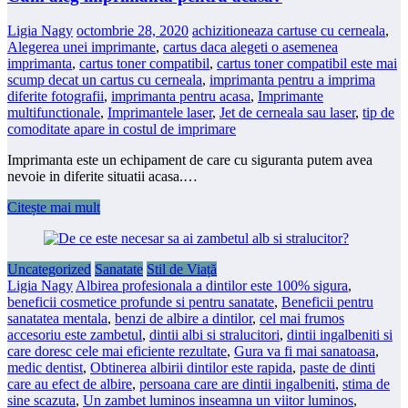
Ligia Nagy
octombrie 28, 2020
achizitioneaza cartuse cu cerneala
,
Alegerea unei imprimante
,
cartus daca alegeti o asemenea
imprimanta
,
cartus toner compatibil
,
cartus toner compatibil este mai
scump decat un cartus cu cerneala
,
imprimanta pentru a imprima
diferite fotografii
,
imprimanta pentru acasa
,
Imprimante
multifunctionale
,
Imprimantele laser
,
Jet de cerneala sau laser
,
tip de
comoditate apare in costul de imprimare
Imprimanta este un echipament de care cu siguranta putem avea
nevoie in diferite situatii acasa.…
Citește mai mult
Uncategorized
Sanatate
Stil de Viață
Ligia Nagy
Albirea profesionala a dintilor este 100% sigura
,
beneficii cosmetice profunde si pentru sanatate
,
Beneficii pentru
sanatatea mentala
,
benzi de albire a dintilor
,
cel mai frumos
accesoriu este zambetul
,
dintii albi si stralucitori
,
dintii ingalbeniti si
care doresc cele mai eficiente rezultate
,
Gura va fi mai sanatoasa
,
medic dentist
,
Obtinerea albirii dintilor este rapida
,
paste de dinti
care au efect de albire
,
persoana care are dintii ingalbeniti
,
stima de
sine scazuta
,
Un zambet luminos inseamna un viitor luminos
,