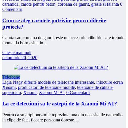
caramida
,
carote pentru beton
,
coroana de gaurit
,
gresie si faianta
0
Comentarii
Cum se aleg carotele potrivite pentru diferite
proiecte?
Carota sau coroana de gaurit, este un accesoriu cilindric care trebuie
montat la bormasina in…
Citește mai mult
octombrie 20, 2020
Telefoane
Ligia Nagy
diferite modele de telefoane interesante
,
inlocuire ecran
Xiaomi
,
producatori de telefoane mobile
,
telefoane de calitate
superioara
,
Xiaomi
,
Xiaomi Mi A1
0 Comentarii
La ce defectiuni sa te astepti de la Xiaomi Mi A1?
Pentru ca smartphone-urile reprezinta una din necesitatile oamenilo
in clipa de fata, fiecare persoana doreste…