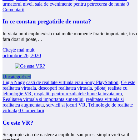
urmatorul nivel
,
sala de evenimente pentru petrecerea de nunta
0
Comentarii
In ce constau pregatirile de nunta?
In viata unui cuplu exista mai multe momente foarte importante, insa
fara doar si poate,…
Citește mai mult
octombrie 26, 2020
Uncategorized
Ligia Nagy
casti de realitate virtuala erau Sony PlayStation
,
Ce este
realitatea virtuala
,
descoperi realitatea virtuala
,
pilotaj realiste cu
tehnologie VR
,
rasplatiti pentru rezultatele bune la invatatura
,
Realitatea virtuala si importanta sunetului
,
realitatea virtuala si
realitatea augmentata
,
servicii si jocuri VR
,
Tehnologie de realitate
virtuala
0 Comentarii
Ce este VR?
Se apropie ziua de nastere a copilului sau pur si simplu vreti sa il