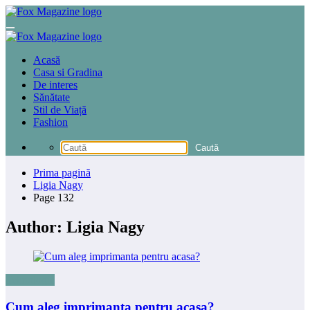
Sari
la
conținut
Acasă
Casa si Gradina
De interes
Sănătate
Stil de Viață
Fashion
Prima pagină
Ligia Nagy
Page 132
Author: Ligia Nagy
Tehnologie
Cum aleg imprimanta pentru acasa?