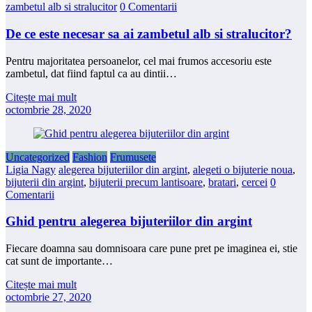
zambetul alb si stralucitor
0 Comentarii
De ce este necesar sa ai zambetul alb si stralucitor?
Pentru majoritatea persoanelor, cel mai frumos accesoriu este
zambetul, dat fiind faptul ca au dintii…
Citește mai mult
octombrie 28, 2020
Uncategorized
Fashion
Frumusete
Ligia Nagy
alegerea bijuteriilor din argint
,
alegeti o bijuterie noua
,
bijuterii din argint
,
bijuterii precum lantisoare
,
bratari
,
cercei
0
Comentarii
Ghid pentru alegerea bijuteriilor din argint
Fiecare doamna sau domnisoara care pune pret pe imaginea ei, stie
cat sunt de importante…
Citește mai mult
octombrie 27, 2020