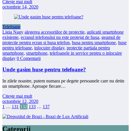
Citește mai mult
octombrie 14, 2020
Telefoane
Ligia Nagy
alegerea accesoriilor de protectie
,
aplicatii smartphone
existente
,
ecranul telefonului nu este protejat de husa
,
geamul de
protectie pentru ecran si husa telefon
,
husa pentru smartphone
,
huse
pentru telefoane
,
inlocuire display
,
protectie partiala pentru
smartphone
,
smartphone
,
telefoanele in service pentru o inlocuire
display
0 Comentarii
Unde gasim huse pentru telefoane?
In zilele noastre, putem numara pe degete persoanele care nu detin
un smartphone. Aproape fiecare…
Citește mai mult
octombrie 12, 2020
Paginație
1
…
131
132
133
…
137
articole
Categorii