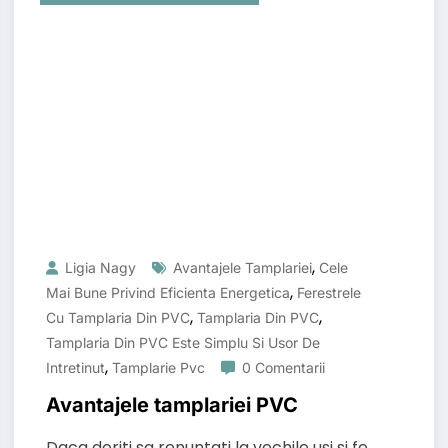
,
Ligia Nagy
Avantajele Tamplariei
Cele
,
Mai Bune Privind Eficienta Energetica
Ferestrele
,
,
Cu Tamplaria Din PVC
Tamplaria Din PVC
Tamplaria Din PVC Este Simplu Si Usor De
,
Intretinut
Tamplarie Pvc
0 Comentarii
Avantajele tamplariei PVC
Daca doriti sa renuntati la vechile usi si fe