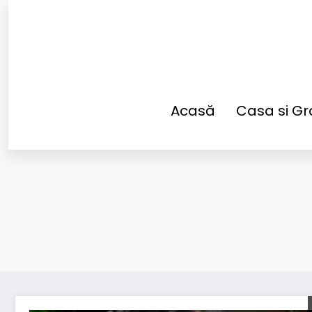
Sari
la
conținut
Acasă
Casa si Gr