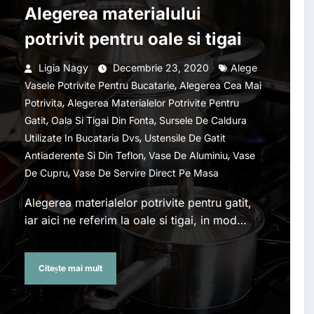
Alegerea materialului
potrivit pentru oale si tigai
Ligia Nagy
Decembrie 23, 2020
Alege
,
Vasele Potrivite Pentru Bucatarie
Alegerea Cea Mai
,
Potrivita
Alegerea Materialelor Potrivite Pentru
,
,
Gatit
Oala Si Tigai Din Fonta
Sursele De Caldura
,
Utilizate In Bucataria Dvs
Ustensile De Gatit
,
,
Antiaderente Si Din Teflon
Vase De Aluminiu
Vase
,
De Cupru
Vase De Servire Direct Pe Masa
Alegerea materialelor potrivite pentru gatit,
iar aici ne referim la oale si tigai, in mod…
Citește mai mult