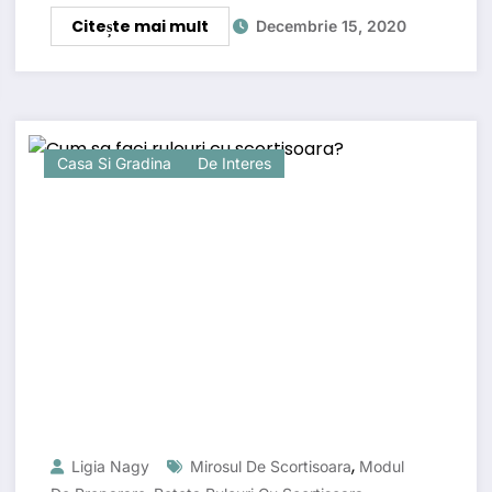
Citește mai mult
Decembrie 15, 2020
Casa Si Gradina
De Interes
,
Ligia Nagy
Mirosul De Scortisoara
Modul