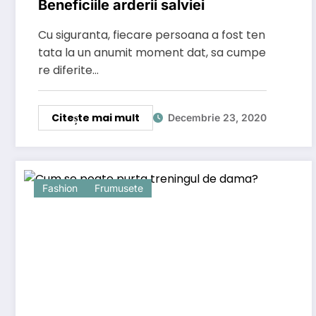
Beneficiile arderii salviei
Cu siguranta, fiecare persoana a fost ten
tata la un anumit moment dat, sa cumpe
re diferite…
Citește mai mult
Decembrie 23, 2020
Fashion
Frumusete