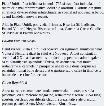
Piata Unirii a fost infiintata in anul 1733 si este, fara indoiala, unul
dintre cele mai reprezentative locuri ale orasului. Cladirile din jurul
ei reflecta diverse stiluri arhitecturale, in special art nouveau si baroc,
avand fatadele renovate recent.
Aici, in Piata Unirii, poti vizita Primaria, Biserica Sf. Ladislau,
Palatul Vulturul Negru, Biserica cu Luna, Catedrala Greco Catolica
Sf. Nicolae si Palatul Moskovits.
Palatul Vulturul Negru
Cand vizitezi Piata Unirii, vei observa, cu siguranta, uimitorul palat
Vulturul Negru realizat in stilul Art Nouveau. A fost construit in
secolul al XX-lea si ar trebui sa iti faci timp pentru a admira galeria
sa cu vitralii; este splendida! Exista, de asemenea, mai multe
restaurante si cafenele in pasajul ce uneste cele doua corpuri ale
palatului, numai bune de savurat o gustare sau o cafea in timp ce te
bucuri de acest loc fermecator
Calea Republicii
Aceasta este cea mai mare strada comerciala din oras, o strada
pietonala, cu numeroase magazine, restaurante si terase. De-a lungul
acesteia vei descoperi diferite cladiri reprezentative ale orasului,
precum palatele Stern, Moskovits sau Rimanóczy.