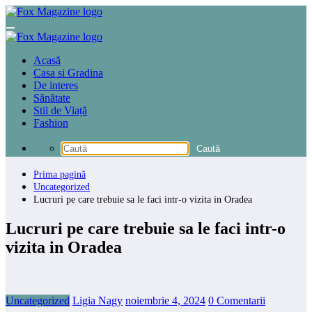
Sari
la
conținut
Acasă
Casa si Gradina
De interes
Sănătate
Stil de Viață
Fashion
Prima pagină
Uncategorized
Lucruri pe care trebuie sa le faci intr-o vizita in Oradea
Lucruri pe care trebuie sa le faci intr-o
vizita in Oradea
Uncategorized
Ligia Nagy
noiembrie 4, 2024
0 Comentarii