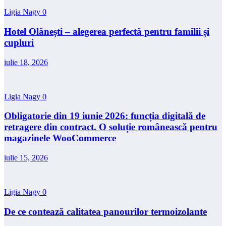
Ligia Nagy
0
Hotel Olănești – alegerea perfectă pentru familii și
cupluri
iulie 18, 2026
Ligia Nagy
0
Obligatorie din 19 iunie 2026: funcția digitală de
retragere din contract. O soluție românească pentru
magazinele WooCommerce
iulie 15, 2026
Ligia Nagy
0
De ce contează calitatea panourilor termoizolante