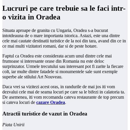
Lucruri pe care trebuie sa le faci intr-
o vizita in Oradea
Situata aproape de granita cu Ungaria, Oradea s-a bucurat
intotdeauna de o mare importanta istorica. Astazi, este una dintre
cele mai cautate destinatii turistice de la noi din tara, avand din ce in
ce mai multi vizitatori romani, dar si de peste hotare.
Faptul ca Oradea este considerata acum unul dintre cele mai
frumoase si interesante orase din Romania nu este deloc
surprinzator. Urmele trecutului sau interesant pot fi zarite la fiecare
colt, iar multe dintre fatadele si monumentele sale sunt exemple
superbe ale stilului Art Nouveau.
Daca vrei sa vizitezi acest oras, in randurile de mai jos iti vom
dezvalui cele mai de seama locuri pe care sa le bifezi in calatoria ta.
De asemenea, iti vom recomanda cateva restaurante de top precum
si cateva locuri de
cazare Oradea
.
Atractii turistice de vazut in Oradea
Piata Unirii