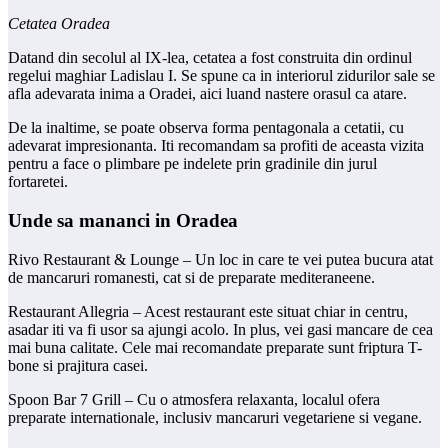
Cetatea Oradea
Datand din secolul al IX-lea, cetatea a fost construita din ordinul
regelui maghiar Ladislau I. Se spune ca in interiorul zidurilor sale se
afla adevarata inima a Oradei, aici luand nastere orasul ca atare.
De la inaltime, se poate observa forma pentagonala a cetatii, cu
adevarat impresionanta. Iti recomandam sa profiti de aceasta vizita
pentru a face o plimbare pe indelete prin gradinile din jurul
fortaretei.
Unde sa mananci in Oradea
Rivo Restaurant & Lounge – Un loc in care te vei putea bucura atat
de mancaruri romanesti, cat si de preparate mediteraneene.
Restaurant Allegria – Acest restaurant este situat chiar in centru,
asadar iti va fi usor sa ajungi acolo. In plus, vei gasi mancare de cea
mai buna calitate. Cele mai recomandate preparate sunt friptura T-
bone si prajitura casei.
Spoon Bar 7 Grill – Cu o atmosfera relaxanta, localul ofera
preparate internationale, inclusiv mancaruri vegetariene si vegane.