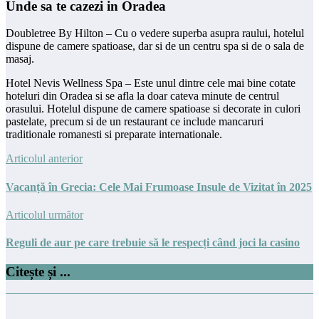
Unde sa te cazezi in Oradea
Doubletree By Hilton – Cu o vedere superba asupra raului, hotelul
dispune de camere spatioase, dar si de un centru spa si de o sala de
masaj.
Hotel Nevis Wellness Spa – Este unul dintre cele mai bine cotate
hoteluri din Oradea si se afla la doar cateva minute de centrul
orasului. Hotelul dispune de camere spatioase si decorate in culori
pastelate, precum si de un restaurant ce include mancaruri
traditionale romanesti si preparate internationale.
Articolul anterior
Vacanță în Grecia: Cele Mai Frumoase Insule de Vizitat în 2025
Articolul următor
Reguli de aur pe care trebuie să le respecți când joci la casino
Citește și ...