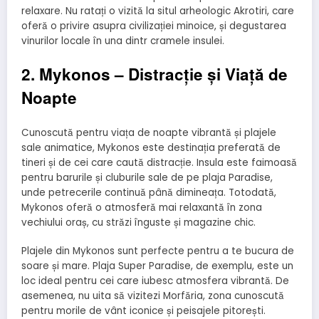
relaxare. Nu ratați o vizită la situl arheologic Akrotiri, care
oferă o privire asupra civilizației minoice, și degustarea
vinurilor locale în una dintr cramele insulei.
2. Mykonos – Distracție și Viață de
Noapte
Cunoscută pentru viața de noapte vibrantă și plajele
sale animatice, Mykonos este destinația preferată de
tineri și de cei care caută distracție. Insula este faimoasă
pentru barurile și cluburile sale de pe plaja Paradise,
unde petrecerile continuă până dimineața. Totodată,
Mykonos oferă o atmosferă mai relaxantă în zona
vechiului oraș, cu străzi înguste și magazine chic.
Plajele din Mykonos sunt perfecte pentru a te bucura de
soare și mare. Plaja Super Paradise, de exemplu, este un
loc ideal pentru cei care iubesc atmosfera vibrantă. De
asemenea, nu uita să vizitezi Morfăria, zona cunoscută
pentru morile de vânt iconice și peisajele pitorești.