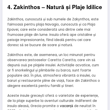
4. Zakinthos – Natură și Plaje Idilice
Zakinthos, cunoscută și sub numele de Zakynthos, este
faimoasă pentru plaja Navagio, cunoscută și ca Plaja
Epavei, care este considerată una dintre cele mai
frumoase plaje din lume. Insula oferă ape cristaline și
peisaje impresionante, fiind ideală pentru cei care
doresc să se bucure de soare și natură.
Zakinthos este, de asemenea, un loc minunat pentru
observarea țestoaselor Caretta Caretta, care vin să
depună ouă pe plajele insulei. Activitățile acvatice, cum
ar fi snorkelingul și plimbările cu barca, sunt foarte
populare aici. În plus, atmosfera vibrantă a insulei, cu
baruri și restaurante pline de viață, face din Zakinthos o
alegere excelentă pentru familii și tineri.
Aceste insule grecești oferă o varietate de experiențe,
de la plaje superbe la aventuri culturale. Indiferent de
insula aleasă, Grecia promite o
vacanță
de neuitat în