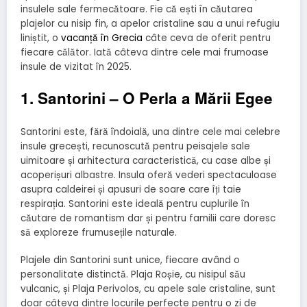
insulele sale fermecătoare. Fie că ești în căutarea
plajelor cu nisip fin, a apelor cristaline sau a unui refugiu
liniștit, o
vacanță în Grecia
câte ceva de oferit pentru
fiecare călător. Iată câteva dintre cele mai frumoase
insule de vizitat în 2025.
1. Santorini – O Perla a Mării Egee
Santorini este, fără îndoială, una dintre cele mai celebre
insule grecești, recunoscută pentru peisajele sale
uimitoare și arhitectura caracteristică, cu case albe și
acoperișuri albastre. Insula oferă vederi spectaculoase
asupra caldeirei și apusuri de soare care îți taie
respirația. Santorini este ideală pentru cuplurile în
căutare de romantism dar și pentru familii care doresc
să exploreze frumusețile naturale.
Plajele din Santorini sunt unice, fiecare având o
personalitate distinctă. Plaja Roșie, cu nisipul său
vulcanic, și Plaja Perivolos, cu apele sale cristaline, sunt
doar câteva dintre locurile perfecte pentru o zi de