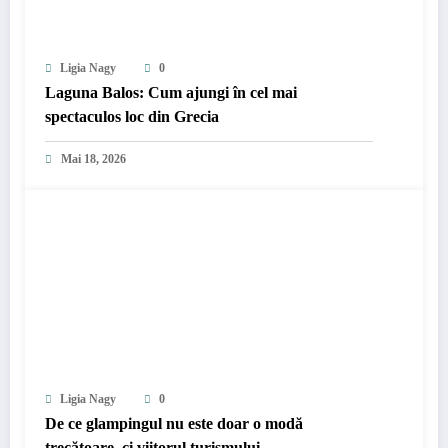
Ligia Nagy
0
Laguna Balos: Cum ajungi în cel mai
spectaculos loc din Grecia
Mai 18, 2026
Ligia Nagy
0
De ce glampingul nu este doar o modă
trecătoare, ci viitorul turismului