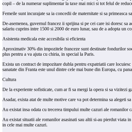
copil – de la numerar suplimentar la taxe mai mici si tot felul de reduc
Femeile sunt incurajate sa ia concedii de maternitate si sa primeasca sa
De-asemenea, guvernul francez ii sprijina si pe cei care isi doresc sa 
salariu cuprins intre 1500 si 2000 de euro lunar, sau de a adopta un co
Asistenta medicala este accesibila si eficienta
Aproximativ 30% din impozitele franceze sunt destinate fondurilor social
plus pentru a va ajuta cu chiria, in special la Paris.
Exista un contract de impozitare dubla pentru expatriatii care locuiesc l
sanatate din Franta este unul dintre cele mai bune din Europa, cu pana 
Cultura
De la experiente sofisticate, cum ar fi sa mergi la opera si sa vizitezi ga
Asadar, exista atat de multe motive care va pot determina sa alegeti sa v
Au existat insa odata cu trecerea timpului multe cazuri ale romanilor car
Au existat situatii ale romanilor asasinati sau altii si-au pierdut viata 
in cele mai multe cazuri.