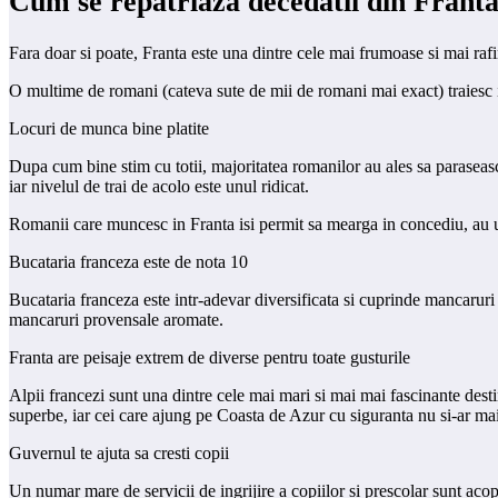
Cum se repatriaza decedatii din Frant
Fara doar si poate, Franta este una dintre cele mai frumoase si mai rafin
O multime de romani (cateva sute de mii de romani mai exact) traiesc in 
Locuri de munca bine platite
Dupa cum bine stim cu totii, majoritatea romanilor au ales sa paraseasca
iar nivelul de trai de acolo este unul ridicat.
Romanii care muncesc in Franta isi permit sa mearga in concediu, au un 
Bucataria franceza este de nota 10
Bucataria franceza este intr-adevar diversificata si cuprinde mancaruri t
mancaruri provensale aromate.
Franta are peisaje extrem de diverse pentru toate gusturile
Alpii francezi sunt una dintre cele mai mari si mai mai fascinante des
superbe, iar cei care ajung pe Coasta de Azur cu siguranta nu si-ar mai
Guvernul te ajuta sa cresti copii
Un numar mare de servicii de ingrijire a copiilor si prescolar sunt acop