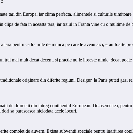
a?
ate tari din Europa, iar clima perfecta, alimentele si culturile uimitoare 
clipa de fata in aceasta tara, iar traiul in Franta vine cu o multime de b
 tara pentru ca locurile de munca pe care le aveau aici, erau foarte pros
trai mai mult decat decent, si practic nu le lipseste nimic, decat poate 
raditionale originare din diferite regiuni. Desigur, la Paris puteti gasi 
tinatii de drumetii din intreg continentul European. De-asemenea, pentru
 dori sa paraseasca niciodata acele locuri.
erite complet de guvern. Exista subventii speciale pentru ingrijirea copi