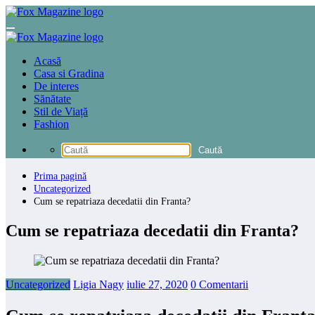
Sari
la
conținut
Acasă
Casa si Gradina
De interes
Sănătate
Stil de Viață
Fashion
Prima pagină
Uncategorized
Cum se repatriaza decedatii din Franta?
Cum se repatriaza decedatii din Franta?
Uncategorized
Ligia Nagy
iulie 27, 2020
0 Comentarii