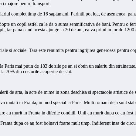
eri majore pentru transport.
lariul complet timp de 16 saptamani. Parintii pot lua, de asemenea, pana 
adopte un copil astfel ca le da o suma semnificativa de bani. Pentru o f
pil, iar pana cand acesta ajunge la 20 de ani, ea va primi in jur de 1200 
e si sociale. Tara este renumita pentru ingrijirea generoasa pentru copii 
a Paris mai putin de 183 de zile pe an si obtin un salariu din strainatate,
la 70% din costurile acoperite de stat.
lerii de arta, la acte de mime in zona deschisa si spectacole artistice de st
a mutati in Franta, in mod special la Paris. Multi romani deja sunt stabili
e au murit in Franta in diferite conditii. Unii au murit dupa ce au fost im
in Franta dupa ce au fost bolnavi foarte mult timp. Indiferent insa de circu