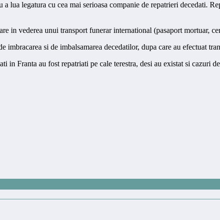
 a lua legatura cu cea mai serioasa companie de repatrieri decedati. Repre
e in vederea unui transport funerar international (pasaport mortuar, cert
de imbracarea si de imbalsamarea decedatilor, dupa care au efectuat transp
i in Franta au fost repatriati pe cale terestra, desi au existat si cazuri 