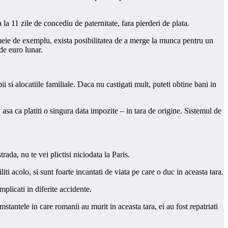
la 11 zile de concediu de paternitate, fara pierderi de plata.
emeie de exemplu, exista posibilitatea de a merge la munca pentru un
de euro lunar.
si alocatiile familiale. Daca nu castigati mult, puteti obtine bani in
 asa ca platiti o singura data impozite – in tara de origine. Sistemul de
rada, nu te vei plictisi niciodata la Paris.
ti acolo, si sunt foarte incantati de viata pe care o duc in aceasta tara.
plicati in diferite accidente.
mstantele in care romanii au murit in aceasta tara, ei au fost repatriati