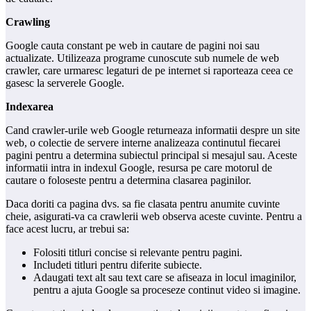
Crawling
Google cauta constant pe web in cautare de pagini noi sau
actualizate. Utilizeaza programe cunoscute sub numele de web
crawler, care urmaresc legaturi de pe internet si raporteaza ceea ce
gasesc la serverele Google.
Indexarea
Cand crawler-urile web Google returneaza informatii despre un site
web, o colectie de servere interne analizeaza continutul fiecarei
pagini pentru a determina subiectul principal si mesajul sau. Aceste
informatii intra in indexul Google, resursa pe care motorul de
cautare o foloseste pentru a determina clasarea paginilor.
Daca doriti ca pagina dvs. sa fie clasata pentru anumite cuvinte
cheie, asigurati-va ca crawlerii web observa aceste cuvinte. Pentru a
face acest lucru, ar trebui sa:
Folositi titluri concise si relevante pentru pagini.
Includeti titluri pentru diferite subiecte.
Adaugati text alt sau text care se afiseaza in locul imaginilor,
pentru a ajuta Google sa proceseze continut video si imagine.