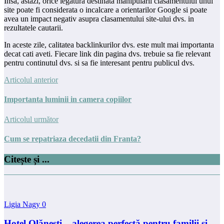
Insa, astazi, orice legatura destinata manipularii clasamentului unui
site poate fi considerata o incalcare a orientarilor Google si poate
avea un impact negativ asupra clasamentului site-ului dvs. in
rezultatele cautarii.
In aceste zile, calitatea backlinkurilor dvs. este mult mai importanta
decat cati aveti. Fiecare link din pagina dvs. trebuie sa fie relevant
pentru continutul dvs. si sa fie interesant pentru publicul dvs.
Articolul anterior
Importanta luminii in camera copiilor
Articolul următor
Cum se repatriaza decedatii din Franta?
Citește și ...
Ligia Nagy
0
Hotel Olănești – alegerea perfectă pentru familii și