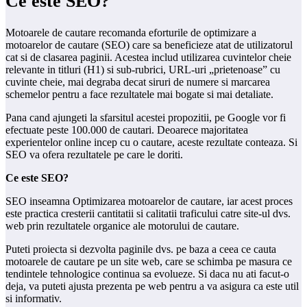
Ce este SEO?
Motoarele de cautare recomanda eforturile de optimizare a
motoarelor de cautare (SEO) care sa beneficieze atat de utilizatorul
cat si de clasarea paginii. Acestea includ utilizarea cuvintelor cheie
relevante in titluri (H1) si sub-rubrici, URL-uri „prietenoase” cu
cuvinte cheie, mai degraba decat siruri de numere si marcarea
schemelor pentru a face rezultatele mai bogate si mai detaliate.
Pana cand ajungeti la sfarsitul acestei propozitii, pe Google vor fi
efectuate peste 100.000 de cautari. Deoarece majoritatea
experientelor online incep cu o cautare, aceste rezultate conteaza. Si
SEO va ofera rezultatele pe care le doriti.
Ce este SEO?
SEO inseamna Optimizarea motoarelor de cautare, iar acest proces
este practica cresterii cantitatii si calitatii traficului catre site-ul dvs.
web prin rezultatele organice ale motorului de cautare.
Puteti proiecta si dezvolta paginile dvs. pe baza a ceea ce cauta
motoarele de cautare pe un site web, care se schimba pe masura ce
tendintele tehnologice continua sa evolueze. Si daca nu ati facut-o
deja, va puteti ajusta prezenta pe web pentru a va asigura ca este util
si informativ.