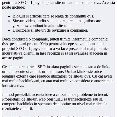
pentru ca SEO off-page implica site-uri care nu sunt ale dvs. Aceasta
poate include:
Bloguri si articole care se leaga de continutul dvs.
Site-uri video, audio sau de partajare a imaginilor care
gazduiesc continut in afara site-ului.
Directoare si site-uri de revizuire a companiei.
Daca conduceti o companie, puteti trimite informatiile companiei
dvs. pe site-uri precum Yelp pentru a incepe sa va imbunatatiti
propriul SEO off-page. Pentru a va face prezenta si mai puternica,
incurajati-va clientii sa lase recenzii si sa isi evalueze afacerea in
aceste pagini.
Cealalta mare parte a SEO in afara paginii este colectarea de link-
uri, cunoscute si ca link-uri de intrare. Un backlink este orice
legatura externa care readuce utilizatorii pe site-ul dvs. Cu cat aveti
mai multe backlink-uri, cu atat mai multi va considera o autoritate in
industria dvs.
In mod previzibil, aceasta idee a cauzat unele probleme in trecut.
Proprietarii de site-uri web obisnuiau sa tranzactioneze sau sa
cumpere backlinks in speranta de a obtine un nivel mai ridicat la
rezultatele cautarii.