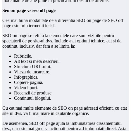
modalitatile de a le pune in practica sunt destul de diferite.
Seo on page vs seo off page
Cea mai buna modalitate de a diferentia SEO on page de SEO off
page este prin termenii insisi.
SEO on page se refera la elementele care sunt vizibile pentru
spectatorii de pe site-ul dvs. Include atat optiuni tehnice, cat si de
continut, inclusiv, dar fara a se limita la:
Rubricile.
Alt text si meta descrieri.
Structura URL-ului.
Viteza de incarcare.
Infographics.
Copiere pagina.
Videoclipuri.
Recenzii de produse.
Continutul blogului.
Cu cat mai multe elemente de SEO on page adresati eficient, cu atat
site-ul dvs. va fi mai mare in cautarile organice.
De asemenea, SEO off-page ajuta la imbunatatirea clasamentului
dvs., dar este mai greu sa actionati pentru a-l imbunatati direct. Asta