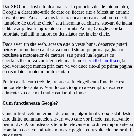
Dar SEO nu a fost intotdeauna asa. In primele zile ale internetului,
Google a clasat site-urile de cate ori fiecare site a folosit un anumit
cuvant cheie. Aceasta a dus la o practica cunoscuta sub numele de
„umplere de cuvinte cheie” si a insemnat ca chiar si site-uri de inalta
calitate ar putea fi ingropate cu usurinta. Acum, Google acorda
prioritate calitatii in raport cu densitatea cuvintelor cheie.
Daca aveti un site web, aceasta este o veste buna, deoarece puteti
petrece timpul incercand sa va duceti site-ul pe prima pagina cu
rezultate a motoarelor de cautare, sau puteti lua legatura cu
specialistii care va vor oferi cele mai bune
servicii si audit seo
, iar
apoi vor incepe munca prin care va vor duce site-ul pe prima pagina
cu rezultate a motoarelor de cautare.
Pentru a afla cum trebuie, trebuie sa intelegeti cum functioneaza
motoarele de cautare. Vom folosi Google ca exemplu, deoarece
alimenteaza cele mai multe cautari din lume.
Cum functioneaza Google?
Cand introduceti un termen de cautare, algoritmul Google stabileste
care dintre nenumaratele site-uri web care vor fi cele mai relevante
pentru dvs. Apoi listeaza site-urile relevante in ordinea importantei si
le arata in ceea ce industria numeste pagina cu rezultatele motorului
de cautare.