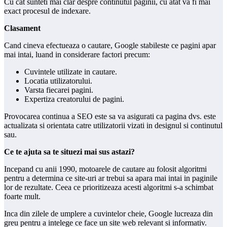
Cu cat sunteti mai clar despre continutul paginii, cu atat va fi mai
exact procesul de indexare.
Clasament
Cand cineva efectueaza o cautare, Google stabileste ce pagini apar
mai intai, luand in considerare factori precum:
Cuvintele utilizate in cautare.
Locatia utilizatorului.
Varsta fiecarei pagini.
Expertiza creatorului de pagini.
Provocarea continua a SEO este sa va asigurati ca pagina dvs. este
actualizata si orientata catre utilizatorii vizati in designul si continutul
sau.
Ce te ajuta sa te situezi mai sus astazi?
Incepand cu anii 1990, motoarele de cautare au folosit algoritmi
pentru a determina ce site-uri ar trebui sa apara mai intai in paginile
lor de rezultate. Ceea ce prioritizeaza acesti algoritmi s-a schimbat
foarte mult.
Inca din zilele de umplere a cuvintelor cheie, Google lucreaza din
greu pentru a intelege ce face un site web relevant si informativ.