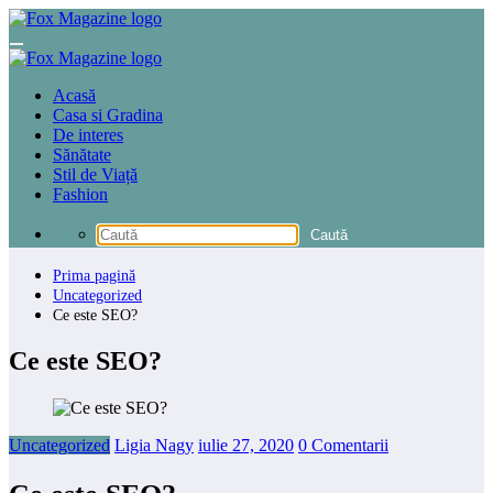
Sari
la
conținut
Acasă
Casa si Gradina
De interes
Sănătate
Stil de Viață
Fashion
Prima pagină
Uncategorized
Ce este SEO?
Ce este SEO?
Uncategorized
Ligia Nagy
iulie 27, 2020
0 Comentarii