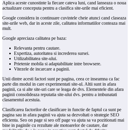
Aplica aceste cunostinte la fiecare cateva luni, cand lanseaza o noua
actualizare conceputa pentru a clasifica site-urile mai eficient.
Google considera in continuare cuvintele cheie atunci cand claseaza
site-urile web, dar in aceste zile, calitatea informatiilor conteaza mai
mult.
Google apreciaza calitatea pe baza:
Relevanta pentru cautare.
Expertiza, autoritatea si increderea sursei.
Utilizabilitatea site-ului.
Prietenie mobila si adaptabilitate intre browsere.
Vitezele de incarcare a paginii.
Unii dintre acesti factori sunt pe pagina, ceea ce inseamna ca fac
parte din modul in care experimentati site-ul. Altii sunt in afara
paginii, ca si alte site-uri care se leaga de dvs. Elementele din afara
paginii consolideaza reputatia site-ului dvs. pentru a imbunatati
clasamentul acestuia.
Clasificarea factorilor de clasificare in functie de faptul ca sunt pe
pagina sau in afara paginii va ajuta sa dezvoltati o strategie SEO
eficienta. Seo on page si seo off page va ajuta sa va pozitionati mai
bine in paginile cu rezultate ale motoarelor de cautare, dar