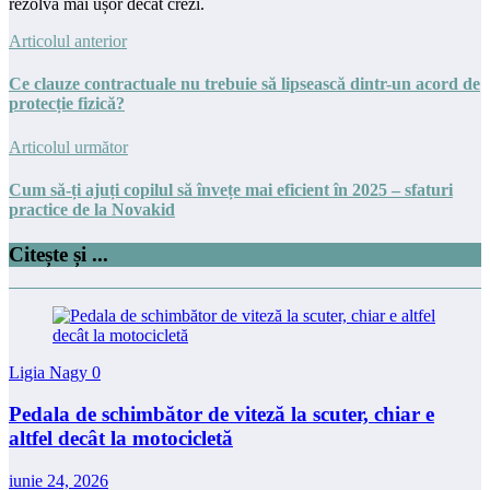
rezolvă mai ușor decât crezi.
Articolul anterior
Ce clauze contractuale nu trebuie să lipsească dintr-un acord de
protecție fizică?
Articolul următor
Cum să-ți ajuți copilul să învețe mai eficient în 2025 – sfaturi
practice de la Novakid
Citește și ...
Ligia Nagy
0
Pedala de schimbător de viteză la scuter, chiar e
altfel decât la motocicletă
iunie 24, 2026