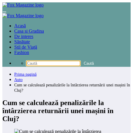
Sari
la
conținut
Acasă
Casa si Gradina
De interes
Sănătate
Stil de Viață
Fashion
Prima pagină
Auto
Cum se calculează penalizările la întârzierea returnării unei mașini în
Cluj?
Cum se calculează penalizările la
întârzierea returnării unei mașini în
Cluj?