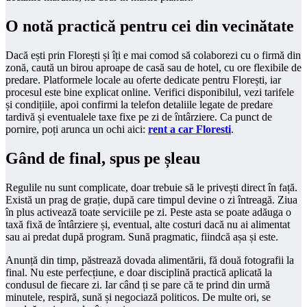
O notă practică pentru cei din vecinătate
Dacă ești prin Florești și îți e mai comod să colaborezi cu o firmă din
zonă, caută un birou aproape de casă sau de hotel, cu ore flexibile de
predare. Platformele locale au oferte dedicate pentru Florești, iar
procesul este bine explicat online. Verifici disponibilul, vezi tarifele
și condițiile, apoi confirmi la telefon detaliile legate de predare
tardivă și eventualele taxe fixe pe zi de întârziere. Ca punct de
pornire, poți arunca un ochi aici:
rent a car Floresti
.
Gând de final, spus pe șleau
Regulile nu sunt complicate, doar trebuie să le privești direct în față.
Există un prag de grație, după care timpul devine o zi întreagă. Ziua
în plus activează toate serviciile pe zi. Peste asta se poate adăuga o
taxă fixă de întârziere și, eventual, alte costuri dacă nu ai alimentat
sau ai predat după program. Sună pragmatic, fiindcă așa și este.
Anunță din timp, păstrează dovada alimentării, fă două fotografii la
final. Nu este perfecțiune, e doar disciplină practică aplicată la
condusul de fiecare zi. Iar când ți se pare că te prind din urmă
minutele, respiră, sună și negociază politicos. De multe ori, se