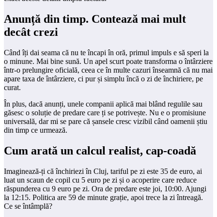
Anunță din timp. Contează mai mult
decât crezi
Când îți dai seama că nu te încapi în oră, primul impuls e să speri la
o minune. Mai bine sună. Un apel scurt poate transforma o întârziere
într-o prelungire oficială, ceea ce în multe cazuri înseamnă că nu mai
apare taxa de întârziere, ci pur și simplu încă o zi de închiriere, pe
curat.
În plus, dacă anunți, unele companii aplică mai blând regulile sau
găsesc o soluție de predare care ți se potrivește. Nu e o promisiune
universală, dar mi se pare că șansele cresc vizibil când oamenii știu
din timp ce urmează.
Cum arată un calcul realist, cap-coadă
Imaginează-ți că închiriezi în Cluj, tariful pe zi este 35 de euro, ai
luat un scaun de copil cu 5 euro pe zi și o acoperire care reduce
răspunderea cu 9 euro pe zi. Ora de predare este joi, 10:00. Ajungi
la 12:15. Politica are 59 de minute grație, apoi trece la zi întreagă.
Ce se întâmplă?