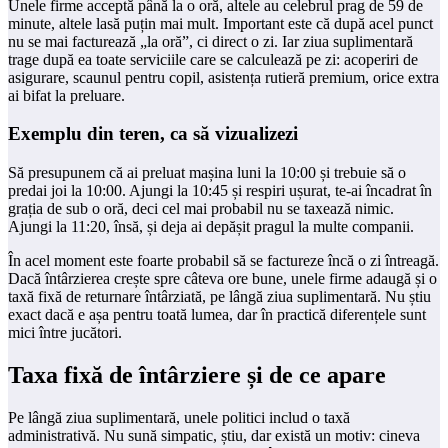
Unele firme acceptă până la o oră, altele au celebrul prag de 59 de
minute, altele lasă puțin mai mult. Important este că după acel punct
nu se mai facturează „la oră”, ci direct o zi. Iar ziua suplimentară
trage după ea toate serviciile care se calculează pe zi: acoperiri de
asigurare, scaunul pentru copil, asistența rutieră premium, orice extra
ai bifat la preluare.
Exemplu din teren, ca să vizualizezi
Să presupunem că ai preluat mașina luni la 10:00 și trebuie să o
predai joi la 10:00. Ajungi la 10:45 și respiri ușurat, te-ai încadrat în
grația de sub o oră, deci cel mai probabil nu se taxează nimic.
Ajungi la 11:20, însă, și deja ai depășit pragul la multe companii.
În acel moment este foarte probabil să se factureze încă o zi întreagă.
Dacă întârzierea crește spre câteva ore bune, unele firme adaugă și o
taxă fixă de returnare întârziată, pe lângă ziua suplimentară. Nu știu
exact dacă e așa pentru toată lumea, dar în practică diferențele sunt
mici între jucători.
Taxa fixă de întârziere și de ce apare
Pe lângă ziua suplimentară, unele politici includ o taxă
administrativă. Nu sună simpatic, știu, dar există un motiv: cineva