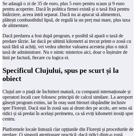
Se adaugă o zi de 35 de euro, plus 5 euro pentru scaun și 9 euro
pentru acoperire. Dacă în politica firmei există și o taxă fixă pentru
întârziere, aceea intră separat. Dacă nu ai apucat să alimentezi,
plătești combustibilul lipsă, de regulă la un preț mai mare, plus taxa
de alimentare.
Dacă predarea a fost după program, e posibil să apară o taxă de
predare târzie. Iar dacă pe ultimii kilometri ai trecut printr-o zonă cu
taxă fără să achiți, vei vedea ulterior valoarea acesteia plus o mică
taxă de administrare. Nu e nimic misterios aici, doar o înșiruire de
linii pe factură, fiecare cu logica ei.
Specificul Clujului, spus pe scurt și la
obiect
Clujul are o piață de închirieri matură, cu companii internaționale și
operatori locali care folosesc principii de calcul similare. La aeroport
găsești program extins, iar în oraș sunt birouri răspândite inclusiv
spre Florești. Dacă stai în zonă sau ai drum des pe acolo, are sens să
ridici și să predai în același perimetru, ca să eviți kilometri irosiți spre
centru.
Platformele locale listează clar opțiunile din Florești și procedurile de
predare. O singură atenționare practică: dacă ridici dintr-o zonă