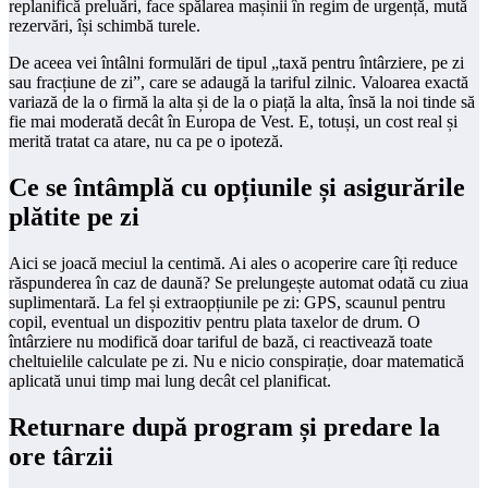
replanifică preluări, face spălarea mașinii în regim de urgență, mută
rezervări, își schimbă turele.
De aceea vei întâlni formulări de tipul „taxă pentru întârziere, pe zi
sau fracțiune de zi”, care se adaugă la tariful zilnic. Valoarea exactă
variază de la o firmă la alta și de la o piață la alta, însă la noi tinde să
fie mai moderată decât în Europa de Vest. E, totuși, un cost real și
merită tratat ca atare, nu ca pe o ipoteză.
Ce se întâmplă cu opțiunile și asigurările
plătite pe zi
Aici se joacă meciul la centimă. Ai ales o acoperire care îți reduce
răspunderea în caz de daună? Se prelungește automat odată cu ziua
suplimentară. La fel și extraopțiunile pe zi: GPS, scaunul pentru
copil, eventual un dispozitiv pentru plata taxelor de drum. O
întârziere nu modifică doar tariful de bază, ci reactivează toate
cheltuielile calculate pe zi. Nu e nicio conspirație, doar matematică
aplicată unui timp mai lung decât cel planificat.
Returnare după program și predare la
ore târzii