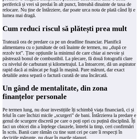
periferică și vrei să predai în alt punct, întreabă dinainte de taxa de
relocare. Nu ține de întârziere, dar poate urca nota de plată când îți e
lumea mai dragă.
Cum reduci riscul să plătești prea mult
Tratează ora de predare ca pe un deadline financiar. Planifică
alimentarea cu o jumătate de oră înainte de termen, nu „după ce
rezolv tot”. Ține opțiunile la minimul de care chiar ai nevoie și
păstrează bonul de combustibil. La plecare, fă două fotografii clare
cu nivelul de carburant și kilometrajul. La întoarcere, dă un aspirator
rapid dacă ai mâncat pe fugă în mașină. Pare mărunt, dar exact
detaliile astea separă o factură curată de una încărcată.
Un gând de mentalitate, din zona
finanțelor personale
Pe termen lung, nu doar investițiile îți schimbă viața financiară, ci și
felul în care închizi micile „scurgeri” de bani. Întârzierea la predare e
genul de scurgere discretă pe care o poți opri cu puțină disciplină. Îți
faci un obicei din a înțelege clauzele, întrebi la timp, ceri confirmări
în scris. Banii care rămân cu tine sunt cei pe care îi respecți în
deciziile mărunte, nu doar în marile planuri.