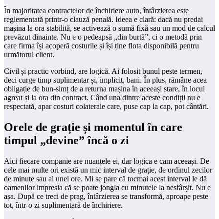
În majoritatea contractelor de închiriere auto, întârzierea este
reglementată printr-o clauză penală. Ideea e clară: dacă nu predai
mașina la ora stabilită, se activează o sumă fixă sau un mod de calcul
prevăzut dinainte. Nu e o pedeapsă „din burtă”, ci o metodă prin
care firma își acoperă costurile și își ține flota disponibilă pentru
următorul client.
Civil și practic vorbind, are logică. Ai folosit bunul peste termen,
deci curge timp suplimentar și, implicit, bani. În plus, rămâne acea
obligație de bun-simț de a returna mașina în aceeași stare, în locul
agreat și la ora din contract. Când una dintre aceste condiții nu e
respectată, apar costuri colaterale care, puse cap la cap, pot cântări.
Orele de grație și momentul în care
timpul „devine” încă o zi
Aici fiecare companie are nuanțele ei, dar logica e cam aceeași. De
cele mai multe ori există un mic interval de grație, de ordinul zecilor
de minute sau al unei ore. Mi se pare că tocmai acest interval le dă
oamenilor impresia că se poate jongla cu minutele la nesfârșit. Nu e
așa. După ce treci de prag, întârzierea se transformă, aproape peste
tot, într-o zi suplimentară de închiriere.