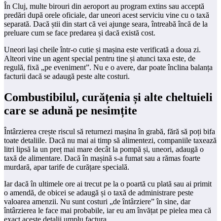
În Cluj, multe birouri din aeroport au program extins sau acceptă
predări după orele oficiale, dar uneori acest serviciu vine cu o taxă
separată. Dacă știi din start că vei ajunge seara, întreabă încă de la
preluare cum se face predarea și dacă există cost.
Uneori lași cheile într-o cutie și mașina este verificată a doua zi.
Alteori vine un agent special pentru tine și atunci taxa este, de
regulă, fixă „pe eveniment”. Nu e o avere, dar poate înclina balanța
facturii dacă se adaugă peste alte costuri.
Combustibilul, curățenia și alte cheltuieli
care se adună pe nesimțite
Întârzierea crește riscul să returnezi mașina în grabă, fără să poți bifa
toate detaliile. Dacă nu mai ai timp să alimentezi, companiile taxează
litri lipsă la un preț mai mare decât la pompă și, uneori, adaugă o
taxă de alimentare. Dacă în mașină s-a fumat sau a rămas foarte
murdară, apar tarife de curățare specială.
Iar dacă în ultimele ore ai trecut pe la o poartă cu plată sau ai primit
o amendă, de obicei se adaugă și o taxă de administrare peste
valoarea amenzii. Nu sunt costuri „de întârziere” în sine, dar
întârzierea le face mai probabile, iar eu am învățat pe pielea mea că
exact aceste detalii umplu factura.