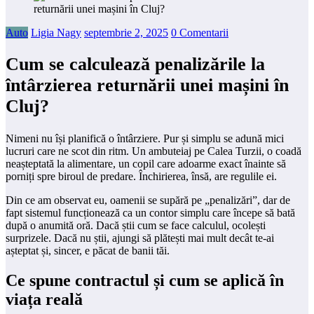
Auto
Ligia Nagy
septembrie 2, 2025
0 Comentarii
Cum se calculează penalizările la
întârzierea returnării unei mașini în
Cluj?
Nimeni nu își planifică o întârziere. Pur și simplu se adună mici
lucruri care ne scot din ritm. Un ambuteiaj pe Calea Turzii, o coadă
neașteptată la alimentare, un copil care adoarme exact înainte să
porniți spre biroul de predare. Închirierea, însă, are regulile ei.
Din ce am observat eu, oamenii se supără pe „penalizări”, dar de
fapt sistemul funcționează ca un contor simplu care începe să bată
după o anumită oră. Dacă știi cum se face calculul, ocolești
surprizele. Dacă nu știi, ajungi să plătești mai mult decât te-ai
așteptat și, sincer, e păcat de banii tăi.
Ce spune contractul și cum se aplică în
viața reală