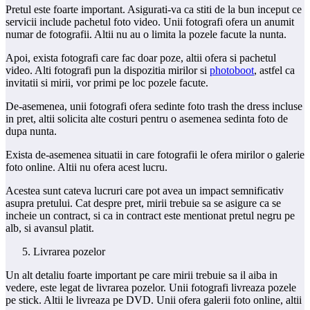
Pretul este foarte important. Asigurati-va ca stiti de la bun inceput ce
servicii include pachetul foto video. Unii fotografi ofera un anumit
numar de fotografii. Altii nu au o limita la pozele facute la nunta.
Apoi, exista fotografi care fac doar poze, altii ofera si pachetul
video. Alti fotografi pun la dispozitia mirilor si
photoboot
, astfel ca
invitatii si mirii, vor primi pe loc pozele facute.
De-asemenea, unii fotografi ofera sedinte foto trash the dress incluse
in pret, altii solicita alte costuri pentru o asemenea sedinta foto de
dupa nunta.
Exista de-asemenea situatii in care fotografii le ofera mirilor o galerie
foto online. Altii nu ofera acest lucru.
Acestea sunt cateva lucruri care pot avea un impact semnificativ
asupra pretului. Cat despre pret, mirii trebuie sa se asigure ca se
incheie un contract, si ca in contract este mentionat pretul negru pe
alb, si avansul platit.
Livrarea pozelor
Un alt detaliu foarte important pe care mirii trebuie sa il aiba in
vedere, este legat de livrarea pozelor. Unii fotografi livreaza pozele
pe stick. Altii le livreaza pe DVD. Unii ofera galerii foto online, altii