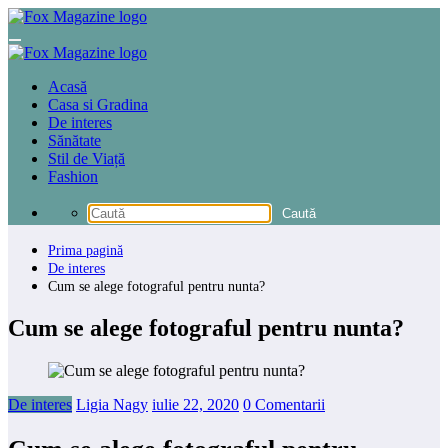
Sari
la
conținut
Acasă
Casa si Gradina
De interes
Sănătate
Stil de Viață
Fashion
Prima pagină
De interes
Cum se alege fotograful pentru nunta?
Cum se alege fotograful pentru nunta?
De interes
Ligia Nagy
iulie 22, 2020
0 Comentarii