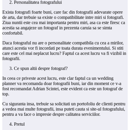
Personalitatea fotografului
Exista fotografi foarte buni, care fac din fotografii adevarate opere
de arta, dar trebuie sa existe o compatibilitate intre miri si fotografi.
Ziua nuntii este cea mai importanta pentru miri, asa ca este firesc ca
acestia sa angajeze un fotograf in prezenta caruia sa se simta
confortabil.
Daca fotograful nu are o personalitate compatibila cu cea a mirilor,
atunci acestia vor fi incordati pe toata durata evenimentului. Si stiti
care este cel mai neplacut lucru? Faptul ca acest lucru va fi vizibil in
fotografii.
Ce spun altii despre fotograf?
In ceea ce priveste acest lucru, este clar faptul ca un wedding
planner va recomanda doar fotografii buni, iar din moment ce v-a
fost recomandat Adrian Scintei, este evident ca este un fotograf de
top.
Cu siguranta insa, trebuie sa solicitati un portofoliu de clienti pentru
a vedea mai multe fotografii, insa puteti cauta si site-ul fotografului,
pentru a va face o impresie despre calitatea serviciilor.
Pretul