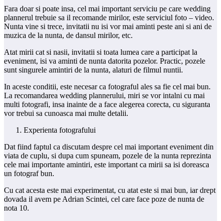
Fara doar si poate insa, cel mai important serviciu pe care wedding
plannerul trebuie sa il recomande mirilor, este serviciul foto – video.
Nunta vine si trece, invitatii nu isi vor mai aminti peste ani si ani de
muzica de la nunta, de dansul mirilor, etc.
Atat mirii cat si nasii, invitatii si toata lumea care a participat la
eveniment, isi va aminti de nunta datorita pozelor. Practic, pozele
sunt singurele amintiri de la nunta, alaturi de filmul nuntii.
In aceste conditii, este necesar ca fotograful ales sa fie cel mai bun.
La recomandarea wedding plannerului, miri se vor intalni cu mai
multi fotografi, insa inainte de a face alegerea corecta, cu siguranta
vor trebui sa cunoasca mai multe detalii.
Experienta fotografului
Dat fiind faptul ca discutam despre cel mai important eveniment din
viata de cuplu, si dupa cum spuneam, pozele de la nunta reprezinta
cele mai importante amintiri, este important ca mirii sa isi doreasca
un fotograf bun.
Cu cat acesta este mai experimentat, cu atat este si mai bun, iar drept
dovada il avem pe Adrian Scintei, cel care face poze de nunta de
nota 10.