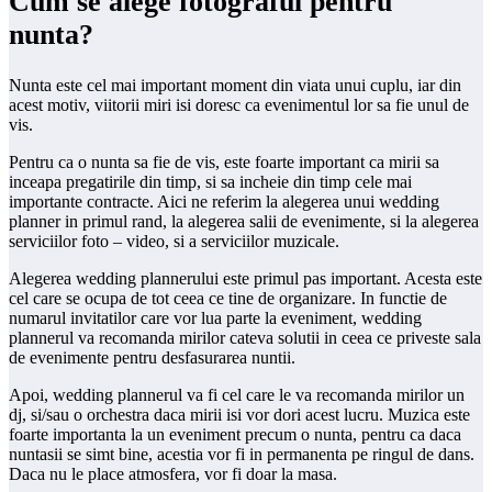
Cum se alege fotograful pentru
nunta?
Nunta este cel mai important moment din viata unui cuplu, iar din
acest motiv, viitorii miri isi doresc ca evenimentul lor sa fie unul de
vis.
Pentru ca o nunta sa fie de vis, este foarte important ca mirii sa
inceapa pregatirile din timp, si sa incheie din timp cele mai
importante contracte. Aici ne referim la alegerea unui wedding
planner in primul rand, la alegerea salii de evenimente, si la alegerea
serviciilor foto – video, si a serviciilor muzicale.
Alegerea wedding plannerului este primul pas important. Acesta este
cel care se ocupa de tot ceea ce tine de organizare. In functie de
numarul invitatilor care vor lua parte la eveniment, wedding
plannerul va recomanda mirilor cateva solutii in ceea ce priveste sala
de evenimente pentru desfasurarea nuntii.
Apoi, wedding plannerul va fi cel care le va recomanda mirilor un
dj, si/sau o orchestra daca mirii isi vor dori acest lucru. Muzica este
foarte importanta la un eveniment precum o nunta, pentru ca daca
nuntasii se simt bine, acestia vor fi in permanenta pe ringul de dans.
Daca nu le place atmosfera, vor fi doar la masa.