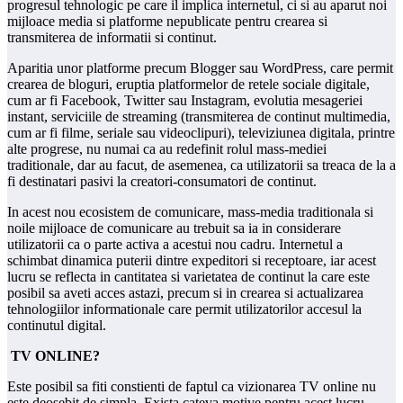
progresul tehnologic pe care il implica internetul, ci si au aparut noi
mijloace media si platforme nepublicate pentru crearea si
transmiterea de informatii si continut.
Aparitia unor platforme precum Blogger sau WordPress, care permit
crearea de bloguri, eruptia platformelor de retele sociale digitale,
cum ar fi Facebook, Twitter sau Instagram, evolutia mesageriei
instant, serviciile de streaming (transmiterea de continut multimedia,
cum ar fi filme, seriale sau videoclipuri), televiziunea digitala, printre
alte progrese, nu numai ca au redefinit rolul mass-mediei
traditionale, dar au facut, de asemenea, ca utilizatorii sa treaca de la a
fi destinatari pasivi la creatori-consumatori de continut.
In acest nou ecosistem de comunicare, mass-media traditionala si
noile mijloace de comunicare au trebuit sa ia in considerare
utilizatorii ca o parte activa a acestui nou cadru. Internetul a
schimbat dinamica puterii dintre expeditori si receptoare, iar acest
lucru se reflecta in cantitatea si varietatea de continut la care este
posibil sa aveti acces astazi, precum si in crearea si actualizarea
tehnologiilor informationale care permit utilizatorilor accesul la
continutul digital.
TV ONLINE?
Este posibil sa fiti constienti de faptul ca vizionarea TV online nu
este deosebit de simpla. Exista cateva motive pentru acest lucru.