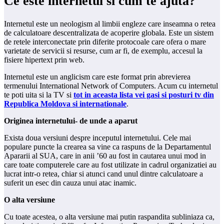
Ce este internetul si cum te ajuta?
Internetul este un neologism al limbii engleze care inseamna o retea
de calculatoare descentralizata de acoperire globala. Este un sistem
de retele interconectate prin diferite protocoale care ofera o mare
varietate de servicii si resurse, cum ar fi, de exemplu, accesul la
fisiere hipertext prin web.
Internetul este un anglicism care este format prin abrevierea
termenului International Network of Computers. Acum cu internetul
te poti uita si la TV si
tot in aceasta lista vei gasi si posturi tv din
Republica Moldova si internationale
.
Originea internetului- de unde a aparut
Exista doua versiuni despre inceputul internetului. Cele mai
populare puncte la crearea sa vine ca raspuns de la Departamentul
Apararii al SUA, care in anii ’60 au fost in cautarea unui mod in
care toate computerele care au fost utilizate in cadrul organizatiei au
lucrat intr-o retea, chiar si atunci cand unul dintre calculatoare a
suferit un esec din cauza unui atac inamic.
O alta versiune
Cu toate acestea, o alta versiune mai putin raspandita subliniaza ca,