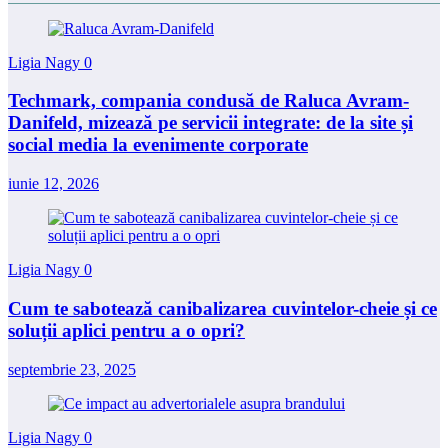
Ligia Nagy
0
Techmark, compania condusă de Raluca Avram-
Danifeld, mizează pe servicii integrate: de la site și
social media la evenimente corporate
iunie 12, 2026
Ligia Nagy
0
Cum te sabotează canibalizarea cuvintelor-cheie și ce
soluții aplici pentru a o opri?
septembrie 23, 2025
Ligia Nagy
0