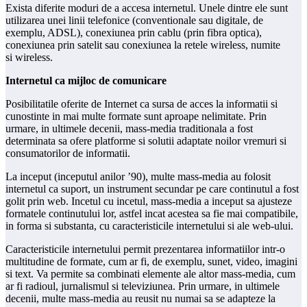
Exista diferite moduri de a accesa internetul. Unele dintre ele sunt
utilizarea unei linii telefonice (conventionale sau digitale, de
exemplu, ADSL), conexiunea prin cablu (prin fibra optica),
conexiunea prin satelit sau conexiunea la retele wireless, numite
si wireless.
Internetul ca mijloc de comunicar
e
Posibilitatile oferite de Internet ca sursa de acces la informatii si
cunostinte in mai multe formate sunt aproape nelimitate. Prin
urmare, in ultimele decenii, mass-media traditionala a fost
determinata sa ofere platforme si solutii adaptate noilor vremuri si
consumatorilor de informatii.
La inceput (inceputul anilor ’90), multe mass-media au folosit
internetul ca suport, un instrument secundar pe care continutul a fost
golit prin web. Incetul cu incetul, mass-media a inceput sa ajusteze
formatele continutului lor, astfel incat acestea sa fie mai compatibile,
in forma si substanta, cu caracteristicile internetului si ale web-ului.
Caracteristicile internetului permit prezentarea informatiilor intr-o
multitudine de formate, cum ar fi, de exemplu, sunet, video, imagini
si text. Va permite sa combinati elemente ale altor mass-media, cum
ar fi radioul, jurnalismul si televiziunea. Prin urmare, in ultimele
decenii, multe mass-media au reusit nu numai sa se adapteze la