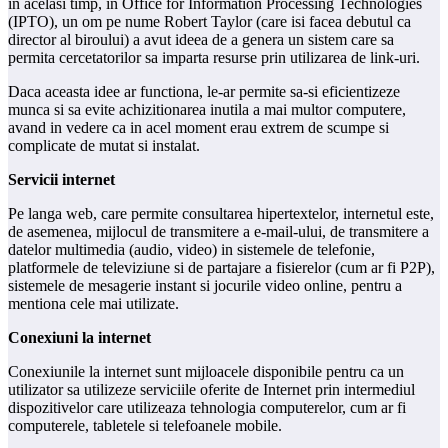
in acelasi timp, in Office for Information Processing Technologies
(IPTO), un om pe nume Robert Taylor (care isi facea debutul ca
director al biroului) a avut ideea de a genera un sistem care sa
permita cercetatorilor sa imparta resurse prin utilizarea de link-uri.
Daca aceasta idee ar functiona, le-ar permite sa-si eficientizeze
munca si sa evite achizitionarea inutila a mai multor computere,
avand in vedere ca in acel moment erau extrem de scumpe si
complicate de mutat si instalat.
Servicii internet
Pe langa web, care permite consultarea hipertextelor, internetul este,
de asemenea, mijlocul de transmitere a e-mail-ului, de transmitere a
datelor multimedia (audio, video) in sistemele de telefonie,
platformele de televiziune si de partajare a fisierelor (cum ar fi P2P),
sistemele de mesagerie instant si jocurile video online, pentru a
mentiona cele mai utilizate.
Conexiuni la internet
Conexiunile la internet sunt mijloacele disponibile pentru ca un
utilizator sa utilizeze serviciile oferite de Internet prin intermediul
dispozitivelor care utilizeaza tehnologia computerelor, cum ar fi
computerele, tabletele si telefoanele mobile.