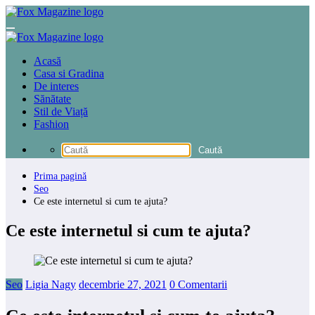
Sari
la
conținut
Acasă
Casa si Gradina
De interes
Sănătate
Stil de Viață
Fashion
Prima pagină
Seo
Ce este internetul si cum te ajuta?
Ce este internetul si cum te ajuta?
Seo
Ligia Nagy
decembrie 27, 2021
0 Comentarii