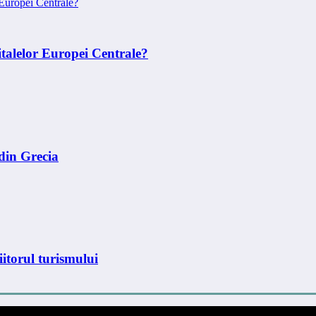
talelor Europei Centrale?
din Grecia
iitorul turismului