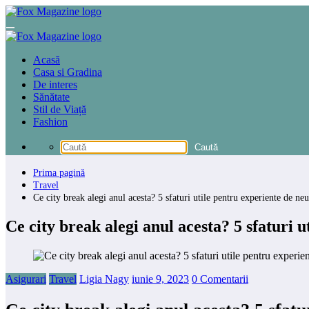
Sari
la
conținut
Acasă
Casa si Gradina
De interes
Sănătate
Stil de Viață
Fashion
Prima pagină
Travel
Ce city break alegi anul acesta? 5 sfaturi utile pentru experiente de neu
Ce city break alegi anul acesta? 5 sfaturi u
Asigurari
Travel
Ligia Nagy
iunie 9, 2023
0 Comentarii