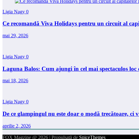
Ligia Nagy
0
Ce recomandă Viva Holidays pentru un circuit al capi
mai 29, 2026
Ligia Nagy
0
Laguna Balos: Cum ajungi în cel mai spectaculos loc 
mai 18, 2026
Ligia Nagy
0
De ce glampingul nu este doar o modă trecătoare, ci v
aprilie 2, 2026
FOX Magzine @ 2026 | Propulsată de
SpiceThemes