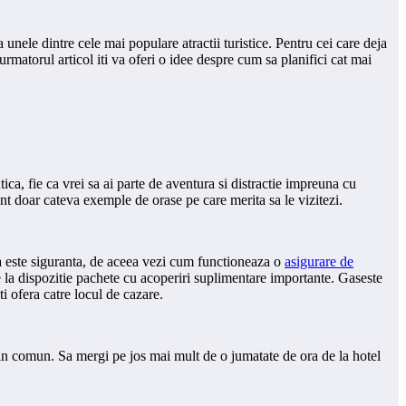
 unele dintre cele mai populare atractii turistice. Pentru cei care deja
rmatorul articol iti va oferi o idee despre cum sa planifici cat mai
ica, fie ca vrei sa ai parte de aventura si distractie impreuna cu
sunt doar cateva exemple de orase pe care merita sa le vizitezi.
nta este siguranta, de aceea vezi cum functioneaza o
asigurare de
e la dispozitie pachete cu acoperiri suplimentare importante. Gaseste
ti ofera catre locul de cazare.
t in comun. Sa mergi pe jos mai mult de o jumatate de ora de la hotel