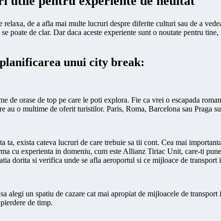
ri utile pentru experiente de neuitat
relaxa, de a afla mai multe lucruri despre diferite culturi sau de a vedea
e poate de clar. Dar daca aceste experiente sunt o noutate pentru tine, u
 planificarea unui city break:
time de orase de top pe care le poti explora. Fie ca vrei o escapada romant
, care au o multime de oferit turistilor. Paris, Roma, Barcelona sau Praga 
nta ta, exista cateva lucruri de care trebuie sa tii cont. Cea mai importa
 firma cu experienta in domeniu, cum este Allianz Tiriac Unit, care-ti pun
atia dorita si verifica unde se afla aeroportul si ce mijloace de transport i
 sa alegi un spatiu de cazare cat mai apropiat de mijloacele de transpor
 pierdere de timp.