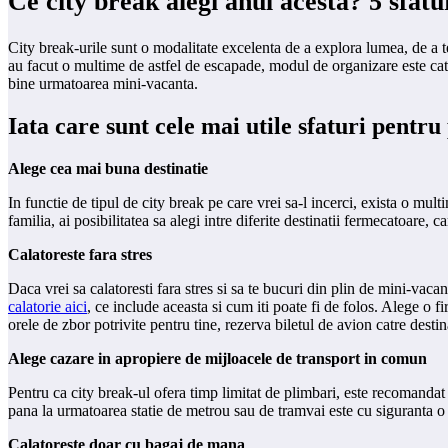
Ce city break alegi anul acesta? 5 sfatu
City break-urile sunt o modalitate excelenta de a explora lumea, de a te 
au facut o multime de astfel de escapade, modul de organizare este cat s
bine urmatoarea mini-vacanta.
Iata care sunt cele mai utile sfaturi pentru
Alege cea mai buna destinatie
In functie de tipul de city break pe care vrei sa-l incerci, exista o mul
familia, ai posibilitatea sa alegi intre diferite destinatii fermecatoare
Calatoreste fara stres
Daca vrei sa calatoresti fara stres si sa te bucuri din plin de mini-vaca
calatorie aici
, ce include aceasta si cum iti poate fi de folos. Alege o
orele de zbor potrivite pentru tine, rezerva biletul de avion catre destin
Alege cazare in apropiere de mijloacele de transport in comun
Pentru ca city break-ul ofera timp limitat de plimbari, este recomandat
pana la urmatoarea statie de metrou sau de tramvai este cu siguranta o
Calatoreste doar cu bagaj de mana