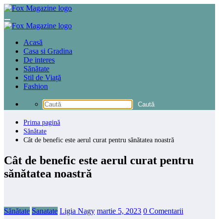
Sari
la
conținut
Acasă
Casa si Gradina
De interes
Sănătate
Stil de Viață
Fashion
Prima pagină
Sănătate
Cât de benefic este aerul curat pentru sănătatea noastră
Cât de benefic este aerul curat pentru
sănătatea noastră
Sănătate
Sanatate
Ligia Nagy
martie 5, 2023
0 Comentarii