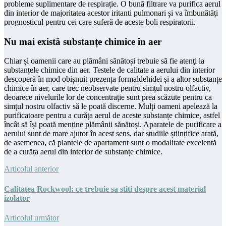
probleme suplimentare de respirație. O bună filtrare va purifica aerul
din interior de majoritatea acestor iritanti pulmonari și va îmbunătăți
prognosticul pentru cei care suferă de aceste boli respiratorii.
Nu mai există substanțe chimice în aer
Chiar și oamenii care au plămâni sănătoși trebuie să fie atenţi la
substanțele chimice din aer. Testele de calitate a aerului din interior
descoperă în mod obișnuit prezența formaldehidei și a altor substanțe
chimice în aer, care trec neobservate pentru simțul nostru olfactiv,
deoarece nivelurile lor de concentrație sunt prea scăzute pentru ca
simțul nostru olfactiv să le poată discerne. Mulți oameni apelează la
purificatoare pentru a curăța aerul de aceste substanțe chimice, astfel
încât să își poată menține plămânii sănătoși. Aparatele de purificare a
aerului sunt de mare ajutor în acest sens, dar studiile științifice arată,
de asemenea, că plantele de apartament sunt o modalitate excelentă
de a curăța aerul din interior de substanțe chimice.
Articolul anterior
Calitatea Rockwool: ce trebuie sa stiti despre acest material
izolator
Articolul următor