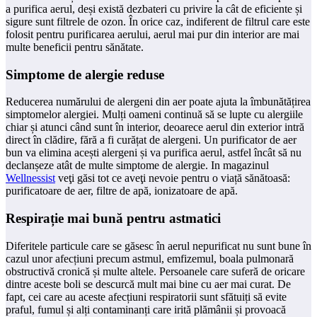
a purifica aerul, deși există dezbateri cu privire la cât de eficiente și
sigure sunt filtrele de ozon. În orice caz, indiferent de filtrul care este
folosit pentru purificarea aerului, aerul mai pur din interior are mai
multe beneficii pentru sănătate.
Simptome de alergie reduse
Reducerea numărului de alergeni din aer poate ajuta la îmbunătățirea
simptomelor alergiei. Mulți oameni continuă să se lupte cu alergiile
chiar și atunci când sunt în interior, deoarece aerul din exterior intră
direct în clădire, fără a fi curățat de alergeni. Un purificator de aer
bun va elimina acești alergeni și va purifica aerul, astfel încât să nu
declanșeze atât de multe simptome de alergie. In magazinul
Wellnessist
veţi găsi tot ce aveţi nevoie pentru o viață sănătoasă:
purificatoare de aer, filtre de apă, ionizatoare de apă.
Respirație mai bună pentru astmatici
Diferitele particule care se găsesc în aerul nepurificat nu sunt bune în
cazul unor afecțiuni precum astmul, emfizemul, boala pulmonară
obstructivă cronică și multe altele. Persoanele care suferă de oricare
dintre aceste boli se descurcă mult mai bine cu aer mai curat. De
fapt, cei care au aceste afecțiuni respiratorii sunt sfătuiți să evite
praful, fumul și alți contaminanți care irită plămânii și provoacă