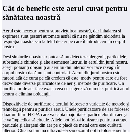
Cât de benefic este aerul curat pentru
sănătatea noastră
Aerul este necesar pentru supraviețuirea noastră, dar inhalarea și
expirarea sunt gesturi automate astfel că nu ne gândim niciodată la
respirația noastră sau la felul de aer pe care îl introducem în corpul
nostru.
Deși simțurile noastre ar putea să nu detecteze alergenii, particulele,
substanțele chimice și alte asemenea lucruri în aerul din jurul nostru,
acești poluanți obișnuiți ai aerului din interior vor face ravagii în
corpul nostru dacă nu sunt controlați. Aerul din jurul nostru este
rareori atât de curat pe cât credem că este, motiv pentru care au fost
dezvoltate diverse purificatoare de aer și metode de purificare. Un
purificator de aer face exact ceea ce sugerează numele: purifică aerul
pentru a elimina poluanții.
Dispozitivele de purificare a aerului folosesc o varietate de metode și
tehnologii pentru a purifica aerul. Unele purificatoare de aer folosesc
doar un filtru HEPA care va capta majoritatea particulelor din aer și
le va împiedica să circule. Altele pot folosi ionizarea pentru a atrage
particule și alergeni din aer pe o placă de metal care este curățată
ulterior. Chiar și lumina ultravioletă sau ozonul pot fi folosite pentru