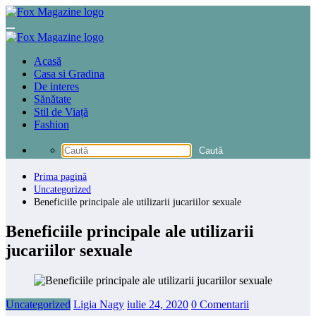
Sari
la
conținut
Acasă
Casa si Gradina
De interes
Sănătate
Stil de Viață
Fashion
Prima pagină
Uncategorized
Beneficiile principale ale utilizarii jucariilor sexuale
Beneficiile principale ale utilizarii
jucariilor sexuale
Uncategorized
Ligia Nagy
iulie 24, 2020
0 Comentarii