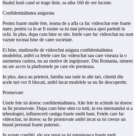
finalul lunii cand se trage linie, sa aiba 160 de ore lucrate.
Confidentialitatea asigurata
Pentru foarte multe fete, teama de a afla ca fac videochat este foarte
mare, pentru ca le-ar fi rusine sa isi mai priveasca apoi parintii in
ochi. In plus, dupa cum bine se stie, fetele care fac videochat nu sunt
vazute tocmai bine de catre societate.
Ei bine, studiourile de videochat asigura confidentialitatea
modelelor, astfel ca fetele care fac videochat sau care viseaza la o
asemenea cariera, nu au motive de ingrijorare. Din Romania, nimeni
nu are acces la platformele pe care ele presteaza.
In plus, daca au prieteni, familia sau rude in alte tari, clientii din
acele tari vor fi blocati, astfel incat modelele sa nu fie descoperite.
Promovare
Unele fete isi doresc confidentialitatea. Alte fete in schimb isi doresc
sa fie promovate. Dupa cum bine stim cu totii, in era internatului si a
tehnologiei, influencerii castiga foarte multi bani. Fetele care fac
videochat, isi doresc sa fie promovate astfel incat sa isi creeze un
brand personal foarte puternic.
In aceste conditii, ele vor reusi sa isi rotunjeasca foarte mult