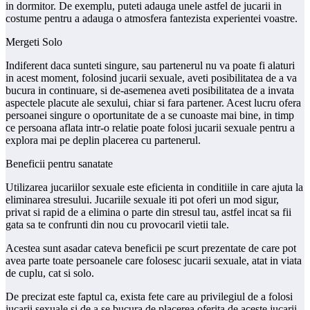
in dormitor. De exemplu, puteti adauga unele astfel de jucarii in
costume pentru a adauga o atmosfera fantezista experientei voastre.
Mergeti Solo
Indiferent daca sunteti singure, sau partenerul nu va poate fi alaturi
in acest moment, folosind jucarii sexuale, aveti posibilitatea de a va
bucura in continuare, si de-asemenea aveti posibilitatea de a invata
aspectele placute ale sexului, chiar si fara partener. Acest lucru ofera
persoanei singure o oportunitate de a se cunoaste mai bine, in timp
ce persoana aflata intr-o relatie poate folosi jucarii sexuale pentru a
explora mai pe deplin placerea cu partenerul.
Beneficii pentru sanatate
Utilizarea jucariilor sexuale este eficienta in conditiile in care ajuta la
eliminarea stresului. Jucariile sexuale iti pot oferi un mod sigur,
privat si rapid de a elimina o parte din stresul tau, astfel incat sa fii
gata sa te confrunti din nou cu provocaril vietii tale.
Acestea sunt asadar cateva beneficii pe scurt prezentate de care pot
avea parte toate persoanele care folosesc jucarii sexuale, atat in viata
de cuplu, cat si solo.
De precizat este faptul ca, exista fete care au privilegiul de a folosi
jucarii sexuale si de a se bucura de placerea oferita de aceste jucarii