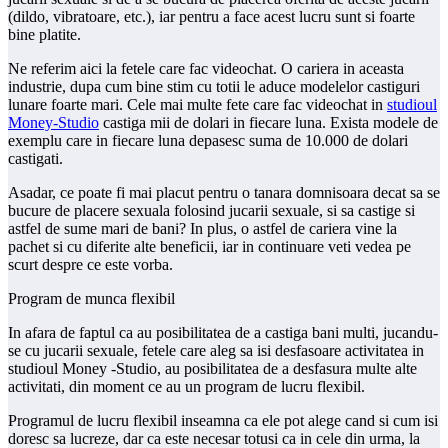
(dildo, vibratoare, etc.), iar pentru a face acest lucru sunt si foarte
bine platite.
Ne referim aici la fetele care fac videochat. O cariera in aceasta
industrie, dupa cum bine stim cu totii le aduce modelelor castiguri
lunare foarte mari. Cele mai multe fete care fac videochat in
studioul
Money-Studio
castiga mii de dolari in fiecare luna. Exista modele de
exemplu care in fiecare luna depasesc suma de 10.000 de dolari
castigati.
Asadar, ce poate fi mai placut pentru o tanara domnisoara decat sa se
bucure de placere sexuala folosind jucarii sexuale, si sa castige si
astfel de sume mari de bani? In plus, o astfel de cariera vine la
pachet si cu diferite alte beneficii, iar in continuare veti vedea pe
scurt despre ce este vorba.
Program de munca flexibil
In afara de faptul ca au posibilitatea de a castiga bani multi, jucandu-
se cu jucarii sexuale, fetele care aleg sa isi desfasoare activitatea in
studioul Money -Studio, au posibilitatea de a desfasura multe alte
activitati, din moment ce au un program de lucru flexibil.
Programul de lucru flexibil inseamna ca ele pot alege cand si cum isi
doresc sa lucreze, dar ca este necesar totusi ca in cele din urma, la