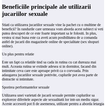
Beneficiile principale ale utilizarii
jucariilor sexuale
Stiati ca utilizarea jucariilor sexuale vine la pachet cu o multime de
beneficii? In randurile care urmeaza vom aborda acest subiect si veti
putea descoperi de ce este foarte important sa le folositi. In plus,
vestea si mai buna este ca aveti acum posibilitatea de a comanda
astfel de jucarii din magazinele online de specialitate (sex shopuri
online).
Un plus pentru relatie
Este un fapt ca relatiile tind sa cada in rutina cu cat dureaza mai
mult. Aceasta rutina se extinde adesea si in dormitor, facand din
intimitate ceva care este aproape privit ca o corvoada. Prin
adaugarea jucariilor sexuale potrivite, cuplurile pot avea parte de
distractie si intimitate.
Sporirea performantelor sexuale
Utilizarea unei varietati de jucarii sexuale permite cuplurilor sa
exploreze diferitele aspecte ale sexualitatii lor intr-un mediu sigur.
Aceste accesorii pot fi de asemenea, utilizate pentru a aborda letargia