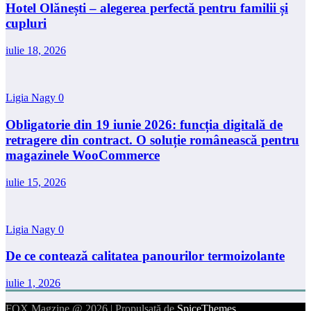
Hotel Olănești – alegerea perfectă pentru familii și
cupluri
iulie 18, 2026
Ligia Nagy
0
Obligatorie din 19 iunie 2026: funcția digitală de
retragere din contract. O soluție românească pentru
magazinele WooCommerce
iulie 15, 2026
Ligia Nagy
0
De ce contează calitatea panourilor termoizolante
iulie 1, 2026
FOX Magzine @ 2026 | Propulsată de
SpiceThemes