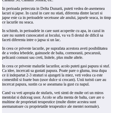
In perioada petrecuta in Delta Dunarii, puteti vedea de-asemenea
lacuri si japse. In cazul in care nu stiati, diferenta dintre lacuri si
japse este ca in perioadele secetoase ale anului, japsele seaca, in timp
ce lacurile nu seaca.
In schimb, in perioadele in care sunt acoperite cu apa, in cazul in
care nu sunteti cunoscatori ai locului, va va fi destul de dificil sa
faceti diferenta intre o japsa si un lac.
In ceea ce priveste lacurile, pe suprafata acestora aveti posibilitatea
de a vedea lebedele, gainusele de balta, cormoranii, pescarusii,
pelicanii comuni sau creti, lisitele, plus multe altele.
In ceea ce priveste malurile lacurilor, acolo puteti gasi papura si stuf.
Ca idee, incercati sa gustati papura. Poate pare o gluma, insa dupa
ce ii indepartat 2-3 straturi si ajungeti la miez, veti vedea ca este
comestibil si foarte bun (usor dulce si crocant). Unii turisti care au
incercat papura, sustin ca se aseamana la gust cu napul.
Cand va veti apropia de stufaris, veti simti de multe ori un miros
mentolat si dulceag usor. Acolo se afla menta de balta, care are o
multime de proprietati terapeutice (multe dintre acestea sunt
asemanatoare cu proprietatile terapeutice ale mentei normale).