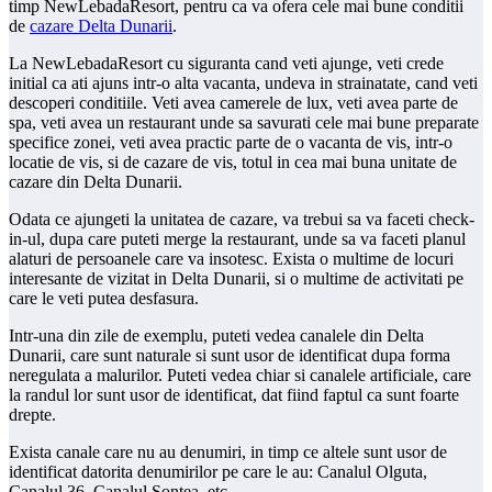
timp NewLebadaResort, pentru ca va ofera cele mai bune conditii
de
cazare Delta Dunarii
.
La NewLebadaResort cu siguranta cand veti ajunge, veti crede
initial ca ati ajuns intr-o alta vacanta, undeva in strainatate, cand veti
descoperi conditiile. Veti avea camerele de lux, veti avea parte de
spa, veti avea un restaurant unde sa savurati cele mai bune preparate
specifice zonei, veti avea practic parte de o vacanta de vis, intr-o
locatie de vis, si de cazare de vis, totul in cea mai buna unitate de
cazare din Delta Dunarii.
Odata ce ajungeti la unitatea de cazare, va trebui sa va faceti check-
in-ul, dupa care puteti merge la restaurant, unde sa va faceti planul
alaturi de persoanele care va insotesc. Exista o multime de locuri
interesante de vizitat in Delta Dunarii, si o multime de activitati pe
care le veti putea desfasura.
Intr-una din zile de exemplu, puteti vedea canalele din Delta
Dunarii, care sunt naturale si sunt usor de identificat dupa forma
neregulata a malurilor. Puteti vedea chiar si canalele artificiale, care
la randul lor sunt usor de identificat, dat fiind faptul ca sunt foarte
drepte.
Exista canale care nu au denumiri, in timp ce altele sunt usor de
identificat datorita denumirilor pe care le au: Canalul Olguta,
Canalul 36, Canalul Sontea, etc.