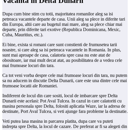
Vacanta in Delta Dunarii
Dupa cum bine stim cu totii, majoritatea romanilor aleg sa isi
petreaca vacantele departe de casa. Unii aleg sa plece in diferite tari
din Europa, altii care au bugetul mai mare, aleg sa plece chiar mai
departe, prin diferite tari exotive (Republica Dominicana, Mexic,
Cuba, Mauritius, etc.).
Ei bine, exista si romani care sunt constienti de frumusetea tarii
noastre, si care aleg sa isi petreaca vacantele in Romania. In plus,
sunt mai aproape de casa, calatoria spre casa nu este atat de
obositoare, iar mai mult decat atat, au posibilitatea de a vedea cele
mai frumoase locuri din tara.
Ca tot veni vorba despre cele mai frumoase locuri din tara, nu putem
sa nu aducem in discutie Delta Dunarii, care este una dintre cele mai
frumoase locatii ale Romaniei.
Indiferent de locul din care sositi, locul de imbarcare spre Delta
Dunarii este acelasi: Pot Aval Tulcea. In cazul in care calatoriti cu
masina personala spre Delta, folositi aplicatia Waze, iar la adresa de
destinate, Port Aval Tulcea, si veti ajunge fara probleme la destinatie.
Veti putea lasa masina in parcarea platita, dupa care va puteti
indrepta spre Delta, la locul de cazare. De preferat ar fi sa alegeti din