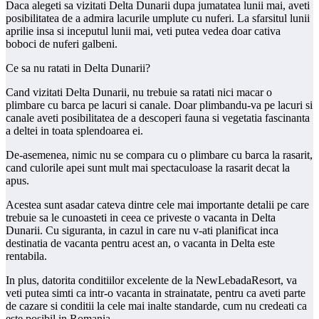
Daca alegeti sa vizitati Delta Dunarii dupa jumatatea lunii mai, aveti
posibilitatea de a admira lacurile umplute cu nuferi. La sfarsitul lunii
aprilie insa si inceputul lunii mai, veti putea vedea doar cativa
boboci de nuferi galbeni.
Ce sa nu ratati in Delta Dunarii?
Cand vizitati Delta Dunarii, nu trebuie sa ratati nici macar o
plimbare cu barca pe lacuri si canale. Doar plimbandu-va pe lacuri si
canale aveti posibilitatea de a descoperi fauna si vegetatia fascinanta
a deltei in toata splendoarea ei.
De-asemenea, nimic nu se compara cu o plimbare cu barca la rasarit,
cand culorile apei sunt mult mai spectaculoase la rasarit decat la
apus.
Acestea sunt asadar cateva dintre cele mai importante detalii pe care
trebuie sa le cunoasteti in ceea ce priveste o vacanta in Delta
Dunarii. Cu siguranta, in cazul in care nu v-ati planificat inca
destinatia de vacanta pentru acest an, o vacanta in Delta este
rentabila.
In plus, datorita conditiilor excelente de la NewLebadaResort, va
veti putea simti ca intr-o vacanta in strainatate, pentru ca aveti parte
de cazare si conditii la cele mai inalte standarde, cum nu credeati ca
este posibil in Romania.