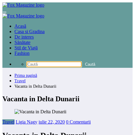
Sari
la
conținut
Acasă
Casa si Gradina
De interes
Sănătate
Stil de Viață
Fashion
Prima pagină
Travel
Vacanta in Delta Dunarii
Vacanta in Delta Dunarii
Travel
Ligia Nagy
iulie 22, 2020
0 Comentarii