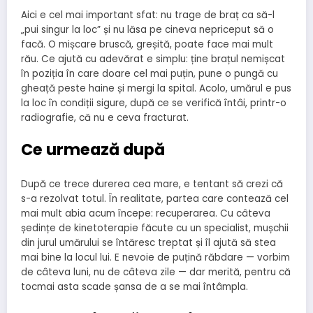
Aici e cel mai important sfat: nu trage de braț ca să-l
„pui singur la loc” și nu lăsa pe cineva nepriceput să o
facă. O mișcare bruscă, greșită, poate face mai mult
rău. Ce ajută cu adevărat e simplu: ține brațul nemișcat
în poziția în care doare cel mai puțin, pune o pungă cu
gheață peste haine și mergi la spital. Acolo, umărul e pus
la loc în condiții sigure, după ce se verifică întâi, printr-o
radiografie, că nu e ceva fracturat.
Ce urmează după
După ce trece durerea cea mare, e tentant să crezi că
s-a rezolvat totul. În realitate, partea care contează cel
mai mult abia acum începe: recuperarea. Cu câteva
ședințe de kinetoterapie făcute cu un specialist, mușchii
din jurul umărului se întăresc treptat și îl ajută să stea
mai bine la locul lui. E nevoie de puțină răbdare — vorbim
de câteva luni, nu de câteva zile — dar merită, pentru că
tocmai asta scade șansa de a se mai întâmpla.