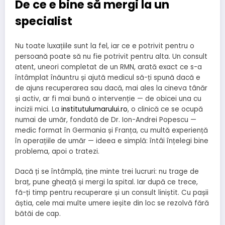
De ce e bine să mergi la un
specialist
Nu toate luxațiile sunt la fel, iar ce e potrivit pentru o
persoană poate să nu fie potrivit pentru alta. Un consult
atent, uneori completat de un RMN, arată exact ce s-a
întâmplat înăuntru și ajută medicul să-ți spună dacă e
de ajuns recuperarea sau dacă, mai ales la cineva tânăr
și activ, ar fi mai bună o intervenție — de obicei una cu
incizii mici. La
institutulumarului.ro
, o clinică ce se ocupă
numai de umăr, fondată de Dr. Ion-Andrei Popescu —
medic format în Germania și Franța, cu multă experiență
în operațiile de umăr — ideea e simplă: întâi înțelegi bine
problema, apoi o tratezi.
Dacă ți se întâmplă, ține minte trei lucruri: nu trage de
braț, pune gheață și mergi la spital. Iar după ce trece,
fă-ți timp pentru recuperare și un consult liniștit. Cu pașii
ăștia, cele mai multe umere ieșite din loc se rezolvă fără
bătăi de cap.