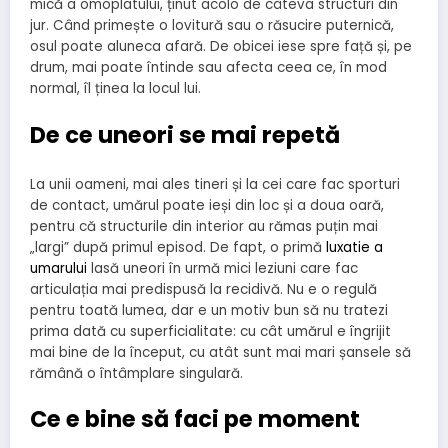
mică a omoplatului, ținut acolo de câteva structuri din
jur. Când primește o lovitură sau o răsucire puternică,
osul poate aluneca afară. De obicei iese spre față și, pe
drum, mai poate întinde sau afecta ceea ce, în mod
normal, îl ținea la locul lui.
De ce uneori se mai repetă
La unii oameni, mai ales tineri și la cei care fac sporturi
de contact, umărul poate ieși din loc și a doua oară,
pentru că structurile din interior au rămas puțin mai
„largi” după primul episod. De fapt, o primă
luxatie a
umarului
lasă uneori în urmă mici leziuni care fac
articulația mai predispusă la recidivă. Nu e o regulă
pentru toată lumea, dar e un motiv bun să nu tratezi
prima dată cu superficialitate: cu cât umărul e îngrijit
mai bine de la început, cu atât sunt mai mari șansele să
rămână o întâmplare singulară.
Ce e bine să faci pe moment