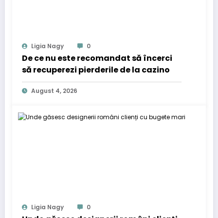
Ligia Nagy
0
De ce nu este recomandat să încerci
să recuperezi pierderile de la cazino
August 4, 2026
Ligia Nagy
0