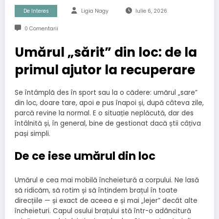
De Interes
Ligia Nagy
Iulie 6, 2026
0 Comentarii
Umărul „sărit” din loc: de la
primul ajutor la recuperare
Se întâmplă des în sport sau la o cădere: umărul „sare”
din loc, doare tare, apoi e pus înapoi și, după câteva zile,
parcă revine la normal. E o situație neplăcută, dar des
întâlnită și, în general, bine de gestionat dacă știi câțiva
pași simpli.
De ce iese umărul din loc
Umărul e cea mai mobilă încheietură a corpului. Ne lasă
să ridicăm, să rotim și să întindem brațul în toate
direcțiile — și exact de aceea e și mai „lejer” decât alte
încheieturi. Capul osului brațului stă într-o adâncitură